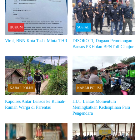
HUKUM
SOSIAL
Viral, BNN Kota Tasik Minta THR
DISOROTI, Dugaan Pemotongan
Bansos PKH dan BPNT di Cianjur
KABAR POLISI
KABAR POLISI
Kapolres Antar Bansos ke Rumah-
HUT Lantas Momentum
Rumah Warga di Parentas
Meningkatkan Kedisiplinan Para
Pengendara