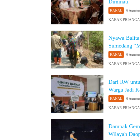
Diminati
KANAL
6 Agustu
KABAR PRIANGAN 
Nyawa Balita
Sumedang “Me
KANAL
6 Agustu
KABAR PRIANGAN 
Dari RW unt
Warga Jadi K
KANAL
6 Agustu
KABAR PRIANGAN 
Dampak Gempa
Wilayah Daop