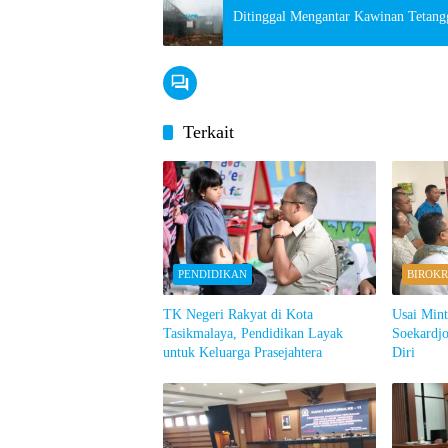
Ditinggal Mengantar Kawinan Tetang
Terkait
PENDIDIKAN
BIROKR
TK Negeri Rakyat di Kota
Usai Min
Tasikmalaya, Pendidikan Layak
Soekardjo
untuk Keluarga Prasejahtera
Diri