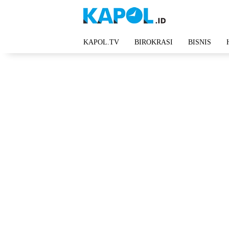
Langsung
ke
konten
KAPOL.TV
BIROKRASI
BISNIS