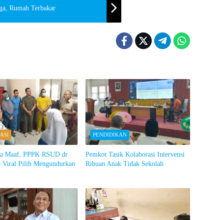
ga, Rumah Terbakar
ASI
PENDIDIKAN
ta Maaf, PPPK RSUD dr
Pemkot Tasik Kolaborasi Intervensi
 Viral Pilih Mengundurkan
Ribuan Anak Tidak Sekolah