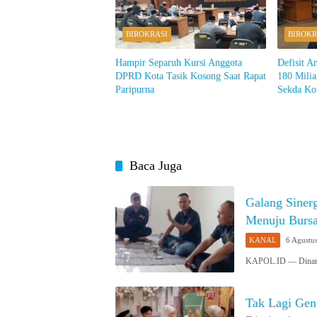
BIROKRASI
BIROKR
Hampir Separuh Kursi Anggota
Defisit A
DPRD Kota Tasik Kosong Saat Rapat
180 Milia
Paripurna
Sekda Ko
Baca Juga
Galang Siner
Menuju Bursa
KANAL
6 Agustu
KAPOL.ID — Dinamik
Tak Lagi Gen