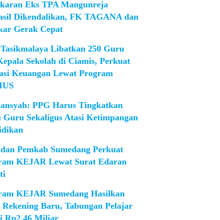
karan Eks TPA Mangunreja
asil Dikendalikan, FK TAGANA dan
ar Gerak Cepat
Tasikmalaya Libatkan 250 Guru
Kepala Sekolah di Ciamis, Perkuat
rasi Keuangan Lewat Program
IUS
iansyah: PPG Harus Tingkatkan
 Guru Sekaligus Atasi Ketimpangan
idikan
dan Pemkab Sumedang Perkuat
ram KEJAR Lewat Surat Edaran
ti
ram KEJAR Sumedang Hasilkan
1 Rekening Baru, Tabungan Pelajar
i Rp2,46 Miliar