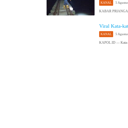
KANAL
5 Agustu
KABAR PRIANGAN 
Viral Kata-k
KANAL
5 Agustu
KAPOL.ID — Kata-k