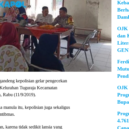
Keba
Berh
Damk
OJK 
dan 
Lite
GEN
Ferd
Mutu
Pend
andeng kepolisian gelar pengecekan
OJK 
h Kelurahan Tuguraja Kecamatan
Prog
, Rabu (11/9/2019).
Bupa
a manula itu, kepolisian juga sekaligus
Prog
mtibmas.
4.76
n, karena tidak sedikit lansia yang
Capa