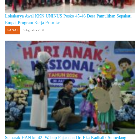
Lokakarya Awal KKN UNINUS Posko 45-46 Desa Pamulihan Sepakati
Empat Program Kerja Prioritas
KANAL
5 Agustus 2026
Semarak HAN ke-42: Wabup Fajar dan Dr. Eka Kadisdik Sumedang