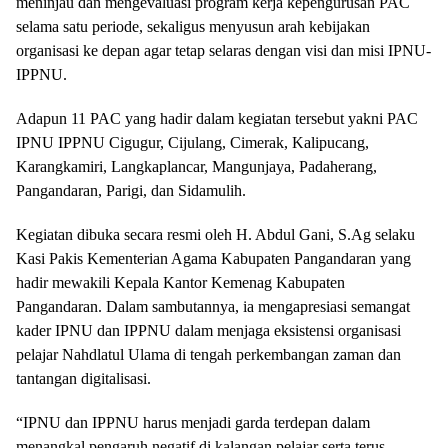
meninjau dan mengevaluasi program kerja kepengurusan PAC
selama satu periode, sekaligus menyusun arah kebijakan
organisasi ke depan agar tetap selaras dengan visi dan misi IPNU-
IPPNU.
Adapun 11 PAC yang hadir dalam kegiatan tersebut yakni PAC
IPNU IPPNU Cigugur, Cijulang, Cimerak, Kalipucang,
Karangkamiri, Langkaplancar, Mangunjaya, Padaherang,
Pangandaran, Parigi, dan Sidamulih.
Kegiatan dibuka secara resmi oleh H. Abdul Gani, S.Ag selaku
Kasi Pakis Kementerian Agama Kabupaten Pangandaran yang
hadir mewakili Kepala Kantor Kemenag Kabupaten
Pangandaran. Dalam sambutannya, ia mengapresiasi semangat
kader IPNU dan IPPNU dalam menjaga eksistensi organisasi
pelajar Nahdlatul Ulama di tengah perkembangan zaman dan
tantangan digitalisasi.
“IPNU dan IPPNU harus menjadi garda terdepan dalam
menangkal pengaruh negatif di kalangan pelajar serta terus