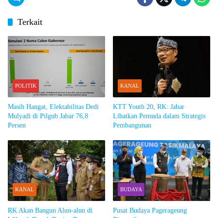
Terkait
POLITIK
KANAL
Masih Hangat, Elektabilitas Dedi
KTT Youth 20, RK: Jabar
Mulyadi di Pilgub Jabar 76,8
Libatkan Pemuda dalam Strategis
Persen
Pembangunan
KANAL
BUDAYA
RK Akan Bangun Alun-alun di
Pusat Budaya Pagerageung