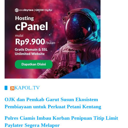
KAPOL.TV
OJK dan Pemkab Garut Susun Ekosistem
Pembiayaan untuk Perkuat Petani Kentang
Polres Ciamis Imbau Korban Penipuan Titip Limit
Paylater Segera Melapor