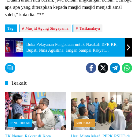
apa-apa yang diterapkan kepada masjid-masjid menjadi amal
saleh,” kata dia. ***
Tag:
Masjid Agung Singaparna
Tasikmalaya
Buka Pelayanan Pengaduan untuk Nasabah BPR KR,
Bupati Nina Agustina; Jangan Sampai Rakyat
Dirugikan
Terkait
PENDIDIKAN
BIROKRASI
TK Negeri Rakyat di Kota
Usai Minta Maaf, PPPK RSUD dr