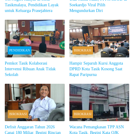
Tasikmalaya, Pendidikan Layak
Soekardjo Viral Pilih
untuk Keluarga Prasejahtera
Mengundurkan Diri
PENDIDIKAN
BIROKRASI
Pemkot Tasik Kolaborasi
Hampir Separuh Kursi Anggota
Intervensi Ribuan Anak Tidak
DPRD Kota Tasik Kosong Saat
Sekolah
Rapat Paripurna
BIROKRASI
BIROKRASI
Defisit Anggaran Tahun 2026
Wacana Pemangkasan TPP ASN
Capai 180 Miliar, Begini Rincian
Kota Tasik, Begini Kata OJK