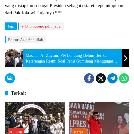
yang disiapkan sebagai Presiden sebagai estafet kepemimpinan
dari Pak Jokowi,” ujarnya.***
Tag:
Ono Surono pdip jabar
Editor: Azis Abdullah
Masalah Al-Zaytun, PN Bandung Belum Berikan
Keterangan Resmi Soal Panji Gumilang Menggugat
RK
Terkait
POLITIK
KANAL