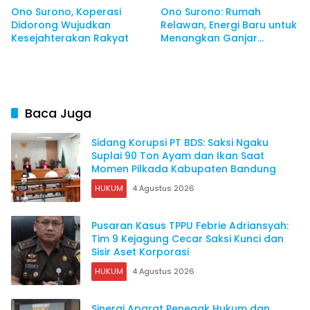
Ono Surono, Koperasi
Ono Surono: Rumah
Didorong Wujudkan
Relawan, Energi Baru untuk
Kesejahterakan Rakyat
Menangkan Ganjar
Pranowo
Baca Juga
Sidang Korupsi PT BDS: Saksi Ngaku
Suplai 90 Ton Ayam dan Ikan Saat
Momen Pilkada Kabupaten Bandung
HUKUM
4 Agustus 2026
Pusaran Kasus TPPU Febrie Adriansyah:
Tim 9 Kejagung Cecar Saksi Kunci dan
Sisir Aset Korporasi
HUKUM
4 Agustus 2026
Sinergi Aparat Penegak Hukum dan