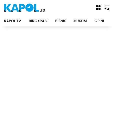
Langsung
ke
konten
KAPOL.TV
BIROKRASI
BISNIS
HUKUM
OPINI
P