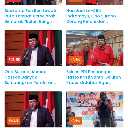
Soekarno Fun Run Lewati
Hari Jadi ke-496
Rute Tempat Bersejarah |
Indramayu, Ono Surono
Semarak “Bulan Bung
Dorong Petani dan
Karno”
Nelayan Sejahtera
POLITIK
KANAL
Ono Surono: Ahmad
Sekjen PDI Perjuangan
Hassan Banyak
Hasto Kristi yanto: Seluruh
Sumbangkan Pemikiran
Kader di Jabar Agar
untuk Bung Karno
Sosialisasikan Ganjar
Pranowo
KANAL
KANAL