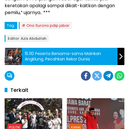
keretakan apalagi sampai dikait-kaitkan dengan
pemilu,” ujarnya.. ***
Tag:
Ono Surono pdip jabar
Editor: Azis Abdullah
15.110 Peserta Bersama-sama Mainkan
Angklung, Pecahkan Rekor Dunia
Terkait
POLITIK
KANAL