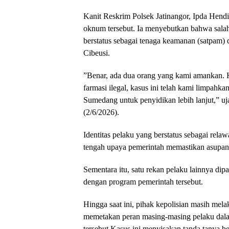
Kanit Reskrim Polsek Jatinangor, Ipda Hendi
oknum tersebut. Ia menyebutkan bahwa salah
berstatus sebagai tenaga keamanan (satpam) 
Cibeusi.
​”Benar, ada dua orang yang kami amankan.
farmasi ilegal, kasus ini telah kami limpahk
Sumedang untuk penyidikan lebih lanjut,” uja
(2/6/2026).
​Identitas pelaku yang berstatus sebagai rel
tengah upaya pemerintah memastikan asupan 
Sementara itu, satu rekan pelaku lainnya dipa
dengan program pemerintah tersebut.
​Hingga saat ini, pihak kepolisian masih mel
memetakan peran masing-masing pelaku dalam
tersebut.​Kasus ini menyisakan tanda tanya b