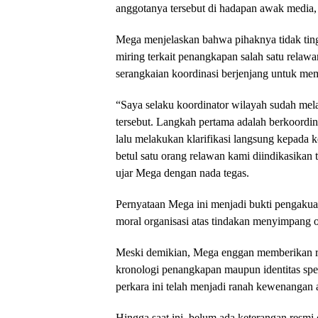
anggotanya tersebut di hadapan awak media, 
​Mega menjelaskan bahwa pihaknya tidak tin
miring terkait penangkapan salah satu relaw
serangkaian koordinasi berjenjang untuk mem
​“Saya selaku koordinator wilayah sudah mel
tersebut. Langkah pertama adalah berkoordi
lalu melakukan klarifikasi langsung kepada
betul satu orang relawan kami diindikasikan te
ujar Mega dengan nada tegas.
​Pernyataan Mega ini menjadi bukti pengaku
moral organisasi atas tindakan menyimpang
Meski demikian, Mega enggan memberikan r
kronologi penangkapan maupun identitas spes
perkara ini telah menjadi ranah kewenangan
​Hingga saat ini, belum ada keterangan resmi 