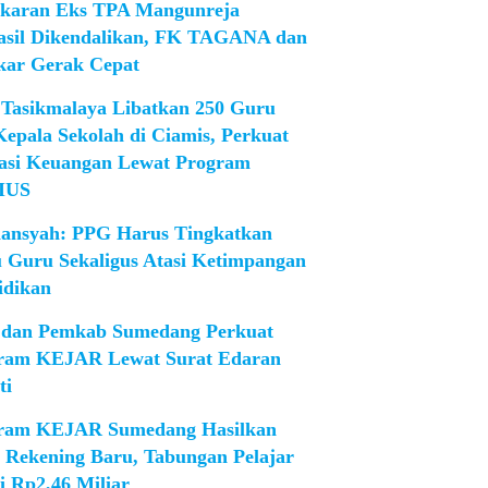
karan Eks TPA Mangunreja
asil Dikendalikan, FK TAGANA dan
ar Gerak Cepat
Tasikmalaya Libatkan 250 Guru
Kepala Sekolah di Ciamis, Perkuat
rasi Keuangan Lewat Program
IUS
iansyah: PPG Harus Tingkatkan
 Guru Sekaligus Atasi Ketimpangan
idikan
dan Pemkab Sumedang Perkuat
ram KEJAR Lewat Surat Edaran
ti
ram KEJAR Sumedang Hasilkan
1 Rekening Baru, Tabungan Pelajar
i Rp2,46 Miliar