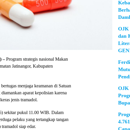
Keba
Berh
Damk
OJK 
dan 
Lite
GEN
 –
Program strategis nasional Makan
Ferd
matan Jatinangor, Kabupaten
Mutu
Pend
 bertugas menjaga keamanan di Satuan
OJK 
diamankan aparat kepolisian karena
Prog
keras jenis tramadol.
Bupa
6) sekitar pukul 11.00 WIB. Dalam
Prog
terduga pelaku yang tertangkap tangan
4.76
ramadol siap edar. ​
Capa