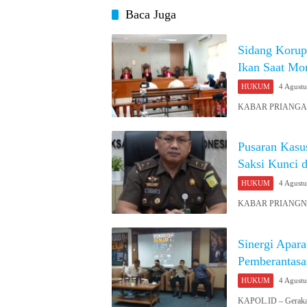
Baca Juga
Sidang Korup
Ikan Saat Mo
HUKUM
4 Agust
KABAR PRIANGAN 
Pusaran Kasu
Saksi Kunci d
HUKUM
4 Agust
KABAR PRIANGN ON
Sinergi Apar
Pemberantasa
HUKUM
4 Agust
KAPOL.ID – Geraka