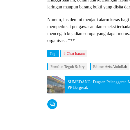
jaringan maupun barang bukti yang disita dar
Namun, insiden ini menjadi alarm keras ba
memperketat pengawasan dan seleksi terhadap
mencegah kejadian serupa yang dapat merus
organisasi. ***
Tag:
Obat haram
Penulis: Teguh Safary
Editor: Azis Abdullah
SUMEDANG: Dugaan Pelanggaran M
PP Bergerak