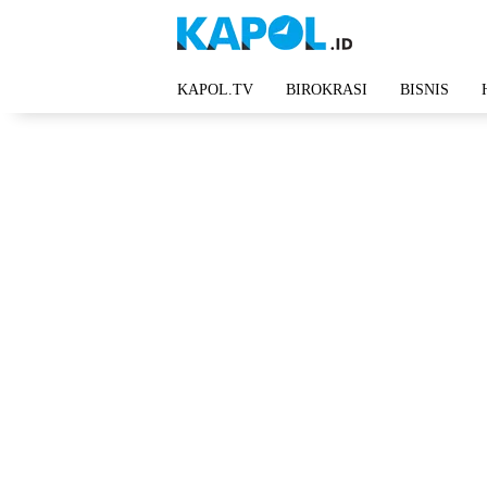
Langsung
ke
konten
KAPOL.TV
BIROKRASI
BISNIS