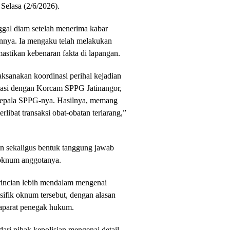
Selasa (2/6/2026).
ggal diam setelah menerima kabar
annya. Ia mengaku telah melakukan
astikan kebenaran fakta di lapangan.
aksanakan koordinasi perihal kejadian
nasi dengan Korcam SPPG Jatinangor,
 kepala SPPG-nya. Hasilnya, memang
rlibat transaksi obat-obatan terlarang,”
an sekaligus bentuk tanggung jawab
 oknum anggotanya.
incian lebih mendalam mengenai
ifik oknum tersebut, dengan alasan
 aparat penegak hukum.
dari pihak kepolisian mengenai detail