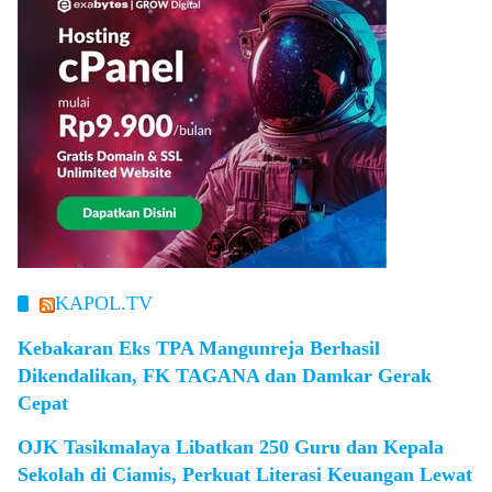
KAPOL.TV
Kebakaran Eks TPA Mangunreja Berhasil
Dikendalikan, FK TAGANA dan Damkar Gerak
Cepat
OJK Tasikmalaya Libatkan 250 Guru dan Kepala
Sekolah di Ciamis, Perkuat Literasi Keuangan Lewat