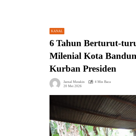
KANAL
​6 Tahun Berturut-tur
Milenial Kota Bandun
Kurban Presiden
Jaenal Mutakin
4 Min Baca
20 Mei 2026