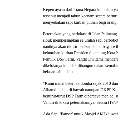
​Kepercayaan dari Istana Negara ini bukan ya
tersebut menjadi tahun keenam secara bertur
menyediakan sapi kurban pilihan bagi orang 
​Peternakan yang berlokasi di Jalan Palintan
sibuk mempersiapkan sejumlah sapi berbobot 
nantinya akan didistribusikan ke berbagai wi
kebutuhan kurban Presiden di jantung Kota
​Pemilik DSP Farm, Vandri Dwitama mencerit
dikelolanya ini tidak dibangun dalam semala
belasan tahun lalu.
​“Kami mulai beternak domba sejak 2010 da
Alhamdulillah, di bawah naungan DKPP Ko
berturut-turut DSP Farm dipercaya menjadi s
Vandri di lokasi peternakannya, Selasa (19/5
​Ada Sapi ‘Pamor’ untuk Masjid Al-Ukhuwa