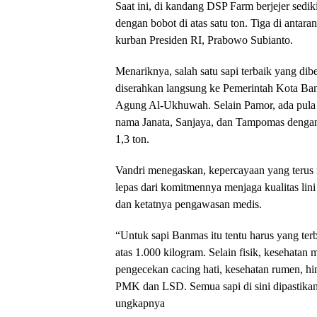
​Saat ini, di kandang DSP Farm berjejer sedik
dengan bobot di atas satu ton. Tiga di antar
kurban Presiden RI, Prabowo Subianto.
​Menariknya, salah satu sapi terbaik yang d
diserahkan langsung ke Pemerintah Kota Ban
Agung Al-Ukhuwah. Selain Pamor, ada pula s
nama Janata, Sanjaya, dan Tampomas dengan
1,3 ton.
​Vandri menegaskan, kepercayaan yang terus m
lepas dari komitmennya menjaga kualitas lini
dan ketatnya pengawasan medis.
​“Untuk sapi Banmas itu tentu harus yang ter
atas 1.000 kilogram. Selain fisik, kesehatan m
pengecekan cacing hati, kesehatan rumen, hi
PMK dan LSD. Semua sapi di sini dipastikan
ungkapnya