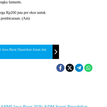
gka fantastis.
arga Rp200 juta per ekor untuk
 pembicaraan. (Am)
i Jawa Barat Dipastikan Aman dan
KAHMI Jawa Barat 2026: KDM Soroti Pengabdian,