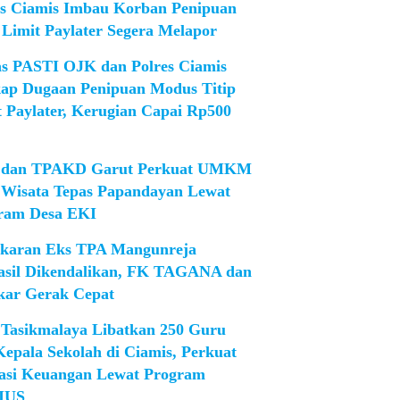
es Ciamis Imbau Korban Penipuan
 Limit Paylater Segera Melapor
as PASTI OJK dan Polres Ciamis
ap Dugaan Penipuan Modus Titip
t Paylater, Kerugian Capai Rp500
dan TPAKD Garut Perkuat UMKM
 Wisata Tepas Papandayan Lewat
ram Desa EKI
karan Eks TPA Mangunreja
asil Dikendalikan, FK TAGANA dan
ar Gerak Cepat
Tasikmalaya Libatkan 250 Guru
Kepala Sekolah di Ciamis, Perkuat
rasi Keuangan Lewat Program
IUS