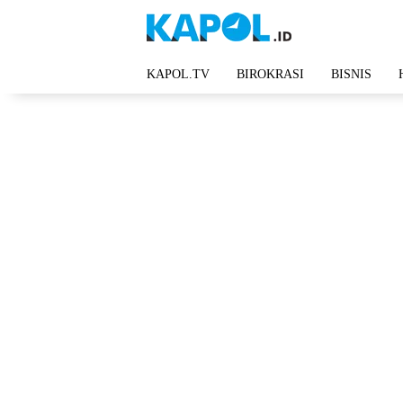
Langsung
ke
konten
KAPOL.TV
BIROKRASI
BISNIS