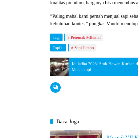
kualitas premium, harganya bisa menembus an
​”Paling mahal kami pernah menjual sapi seh
kebutuhan kontes,” pungkas Vandri menutup
Tag:
Peternak Milenial
Topik:
Sapi Jumbo
Iduladha 2026: Stok Hewan Kurban d
Mencukupi
Baca Juga
Muswil VII 