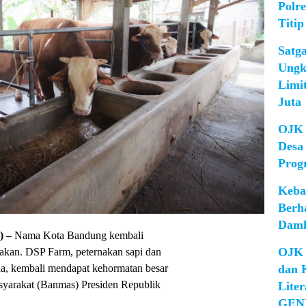
Polr
Titip
Satg
Ungk
Limi
Juta
OJK 
Desa
Prog
Keba
Berh
Damk
 –
Nama Kota Bandung kembali
OJK 
nakan. DSP Farm, peternakan sapi dan
da, kembali mendapat kehormatan besar
dan 
yarakat (Banmas) Presiden Republik
Lite
GEN