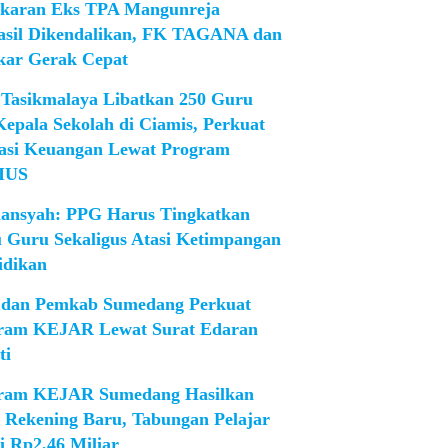
karan Eks TPA Mangunreja
asil Dikendalikan, FK TAGANA dan
ar Gerak Cepat
Tasikmalaya Libatkan 250 Guru
Kepala Sekolah di Ciamis, Perkuat
rasi Keuangan Lewat Program
IUS
iansyah: PPG Harus Tingkatkan
 Guru Sekaligus Atasi Ketimpangan
idikan
dan Pemkab Sumedang Perkuat
ram KEJAR Lewat Surat Edaran
ti
ram KEJAR Sumedang Hasilkan
1 Rekening Baru, Tabungan Pelajar
i Rp2,46 Miliar