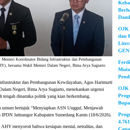
Keba
Berh
Damk
OJK 
dan 
Lite
GEN
, Menteri Koordinator Bidang Infrastruktur dan Pembangunan
Ferd
Y), bersama Wakil Menteri Dalam Negeri, Bima Arya Sugiarto
Mutu
Pend
Infrastruktur dan Pembangunan Kewilayahan, Agus Harimurti
OJK 
alam Negeri, Bima Arya Sugiarto, menekankan urgensi
Prog
 di tengah dinamika politik yang kian berkembang.
Bupa
iah umum bertajuk “Menyiapkan ASN Unggul, Menjawab
Prog
 IPDN Jatinangor Kabupaten Sumedang Kamis (18/6/2026).
4.76
, AHY menyoroti bahwa kesiapan mental, netralitas, dan
Capa