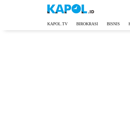
Langsung
ke
konten
KAPOL.TV
BIROKRASI
BISNIS