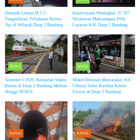
Dampak Gempa M 5,3
Kepercayaan Meningkat, 37.367
Pangandaran, Perjalanan Kereta
Wisatawan Mancanegara Pilih
Api di Wilayah Daop 2 Bandung
Layanan KAI Daop 2 Bandung
Dihentikan Sementara
BISNIS
BISNIS
Semester I 2026: Ketepatan Waktu
Makin Diminati Masyarakat, KA
Kereta di Daop 2 Bandung Melesat
Cikuray Sabet Predikat Kereta
Hingga 99,85%
Favorit di Daop 2 Bandung
KANAL
KANAL