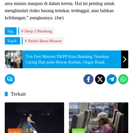
area stasiun maupun di dalam kereta. Hal ini penting untuk
menghindari risiko barang tertukar, tertinggal, atau bahkan
kehilangan,” pungkasnya. (Jae)
Tag:
Daop 2 Bandung
Topik:
Patuhi Batas Muatan
Tim Post Mortem DKPP Kota Bandung Temukan
Cacing Hati pada Hewan Kurban, Organ Rusak
Langsung Diafkir
Terkait
KANAL
BISNIS