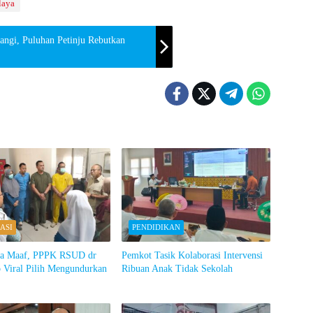
laya
ngi, Puluhan Petinju Rebutkan
ASI
PENDIDIKAN
ta Maaf, PPPK RSUD dr
Pemkot Tasik Kolaborasi Intervensi
 Viral Pilih Mengundurkan
Ribuan Anak Tidak Sekolah