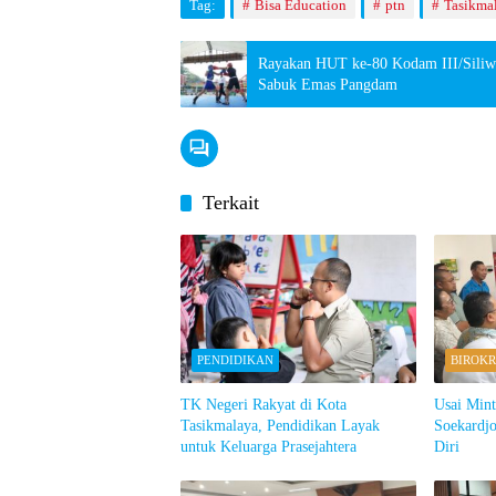
Tag:
Bisa Education
ptn
Tasikma
Rayakan HUT ke-80 Kodam III/Siliwa
Sabuk Emas Pangdam
Terkait
PENDIDIKAN
BIROKR
TK Negeri Rakyat di Kota
Usai Min
Tasikmalaya, Pendidikan Layak
Soekardjo
untuk Keluarga Prasejahtera
Diri