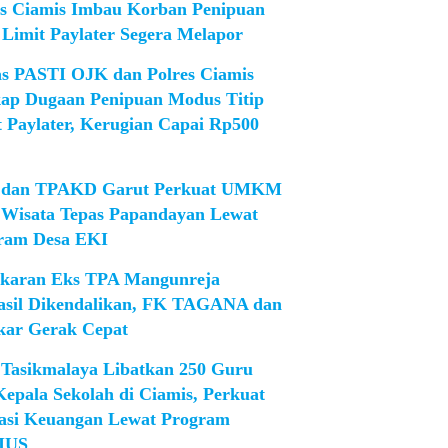
es Ciamis Imbau Korban Penipuan
 Limit Paylater Segera Melapor
as PASTI OJK dan Polres Ciamis
ap Dugaan Penipuan Modus Titip
t Paylater, Kerugian Capai Rp500
dan TPAKD Garut Perkuat UMKM
 Wisata Tepas Papandayan Lewat
ram Desa EKI
karan Eks TPA Mangunreja
asil Dikendalikan, FK TAGANA dan
ar Gerak Cepat
Tasikmalaya Libatkan 250 Guru
Kepala Sekolah di Ciamis, Perkuat
rasi Keuangan Lewat Program
IUS