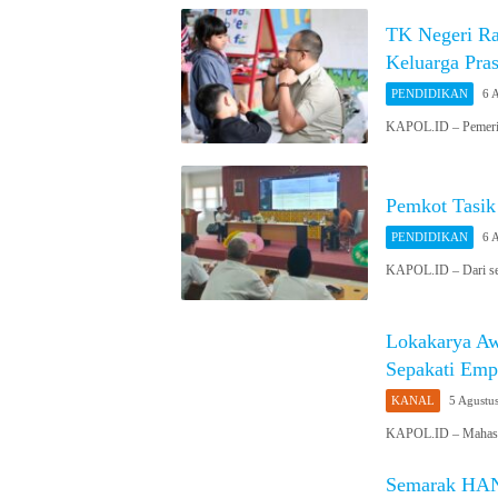
TK Negeri Ra
Keluarga Pras
PENDIDIKAN
6 
KAPOL.ID – Pemerin
Pemkot Tasik
PENDIDIKAN
6 
KAPOL.ID – Dari sek
Lokakarya A
Sepakati Empa
KANAL
5 Agustu
KAPOL.ID – Mahasis
Semarak HAN 