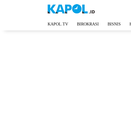
Langsung
ke
konten
KAPOL.TV
BIROKRASI
BISNIS