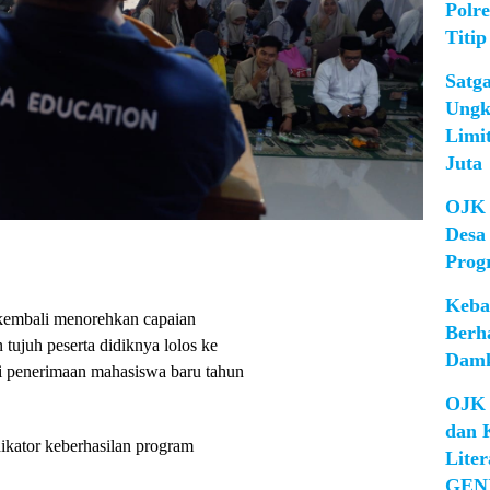
Polr
Titip
Satg
Ungk
Limi
Juta
OJK 
Desa
Prog
Keba
kembali menorehkan capaian
Berh
ujuh peserta didiknya lolos ke
Damk
si penerimaan mahasiswa baru tahun
OJK 
dan 
dikator keberhasilan program
Lite
GEN