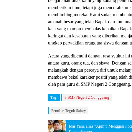
belajar anak-anak kami yang kadang penuh t
memberikan ilmu, tetapi juga mencurahkan k
membimbing mereka. Kami sadar, membentuk
amanah besar yang telah Bapak dan Ibu tunai
kata yang mampu membalas kebaikan Bapak da
keringat dan kesabaran yang diberikan menjad
ungkap perwakilan orang tua siswa dengan tu
​Acara yang dipenuhi dengan rasa syukur ini
antara guru, orang tua, dan siswa. Dengan se
melangkah dengan percaya diri untuk melan
membawa bekal karakter positif yang telah 
oleh para guru di SMP Negeri 2 Conggeang
Tag:
SMP Negeri 2 Conggeang
Penulis: Teguh Safary
Idar Yana alias “Apih”: Menggali Po
Karanglayung