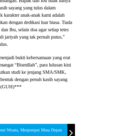
antangan. Bapak dan Ibu tidak hanya
asih sayang yang tulus dalam
 karakter anak-anak kami adalah
kan dengan dedikasi luar biasa. Tiada
n Ibu, selain doa agar setiap tetes
i jariyah yang tak pernah putus,”
lus.
 menjadi bukti kebersamaan yang erat
mangat “Bismillah”, para lulusan kini
jutkan studi ke jenjang SMA/SMK,
dibentuk dengan penuh kasih sayang
. (GUH)***
tensi Wisata, Menjemput Masa Depan