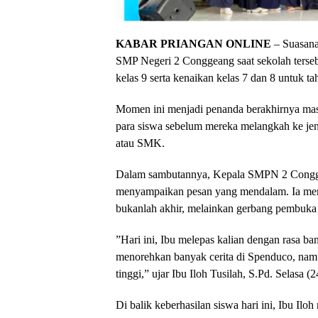
KABAR PRIANGAN ONLINE
– Suasana
SMP Negeri 2 Conggeang saat sekolah terseb
kelas 9 serta kenaikan kelas 7 dan 8 untuk t
Momen ini menjadi penanda berakhirnya ma
para siswa sebelum mereka melangkah ke jen
atau SMK.
​Dalam sambutannya, Kepala SMPN 2 Conggea
menyampaikan pesan yang mendalam. Ia men
bukanlah akhir, melainkan gerbang pembuka 
​”Hari ini, Ibu melepas kalian dengan rasa ba
menorehkan banyak cerita di Spenduco, namun
tinggi,” ujar Ibu Iloh Tusilah, S.Pd. Selasa (2
​Di balik keberhasilan siswa hari ini, Ibu Ilo