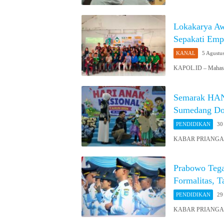
Lokakarya A
Sepakati Empa
KANAL
5 Agustu
KAPOL.ID – Mahasis
Semarak HAN 
Sumedang Dor
PENDIDIKAN
30
KABAR PRIANGAN 
Prabowo Tega
Formalitas, T
PENDIDIKAN
29
KABAR PRIANGAN O