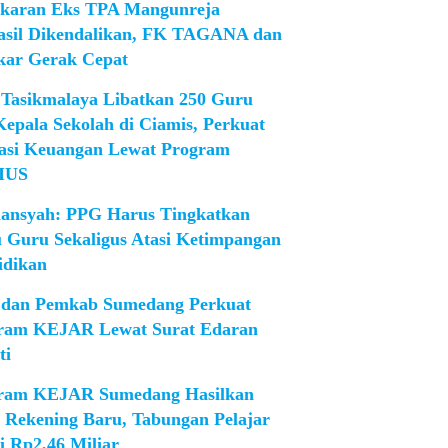
karan Eks TPA Mangunreja
asil Dikendalikan, FK TAGANA dan
ar Gerak Cepat
Tasikmalaya Libatkan 250 Guru
Kepala Sekolah di Ciamis, Perkuat
rasi Keuangan Lewat Program
IUS
iansyah: PPG Harus Tingkatkan
 Guru Sekaligus Atasi Ketimpangan
idikan
dan Pemkab Sumedang Perkuat
ram KEJAR Lewat Surat Edaran
ti
ram KEJAR Sumedang Hasilkan
1 Rekening Baru, Tabungan Pelajar
i Rp2,46 Miliar