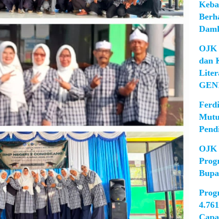
Keba
Berh
Damk
OJK 
dan 
Lite
GEN
Ferd
Mutu
Pend
OJK 
Prog
Bupa
Prog
4.76
Capa