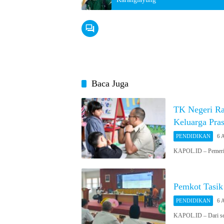
Baca Juga
TK Negeri Ra
Keluarga Pras
PENDIDIKAN
6 
KAPOL.ID – Pemerin
Pemkot Tasik
PENDIDIKAN
6 
KAPOL.ID – Dari sek