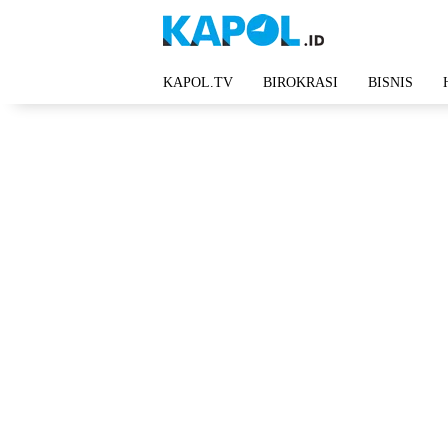
Langsung
ke
konten
KAPOL.TV
BIROKRASI
BISNIS