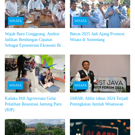
WISATA
WISATA
Wajah Baru Conggeang: Ambisi
Batras 2025 Jadi Ajang Promosi
Jadikan Bendungan Cipanas
Wisata di Sumedang
Sebagai Episentrum Ekonomi Biru
Jawa Barat
WISATA
WISATA
Kadaka Hill Agrowisata Gelar
JABAR: Akhir tahun 2024 Terjadi
Pelatihan Resusitasi Jantung Paru
Peningkatan Jumlah Wisatawan
(RJP)