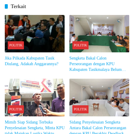
Terkait
POLITIK
POLITIK
Jika Pilkada Kabupaten Tasik
Sengketa Bakal Calon
Diulang, Adakah Anggarannya?
Perseorangan dengan KPU
Kabupaten Tasikmalaya Belum
Selesai
POLITIK
POLITIK
Mimih Siap Sidang Terbuka
Sidang Penyelesaian Sengketa
Penyelesaian Sengketa, Minta KPU
Antara Bakal Calon Perseorangan
tidak Mainkan Logika Waktu
dengan KPU Berakhir Deadlock