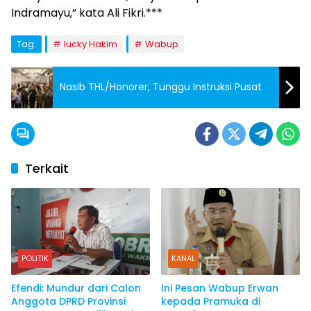
Indramayu,” kata Ali Fikri.***
Tag:
lucky Hakim
Wabup
Nasib THL/Honorer, Tunggu Instruksi Pusat
Terkait
POLITIK
KANAL
Efendi: Mundur dari Calon
Ini Pesan Wabup Erwan
Anggota DPRD Provinsi
kepada Pramuka di