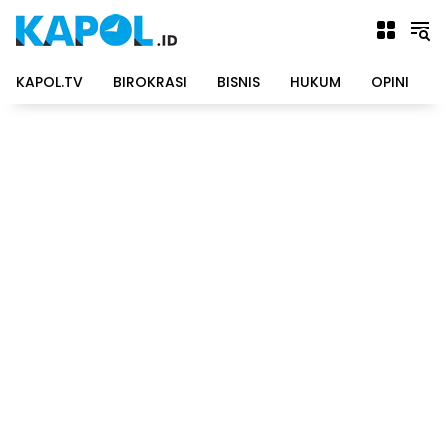
Langsung
ke
konten
KAPOL.TV
BIROKRASI
BISNIS
HUKUM
OPINI
P