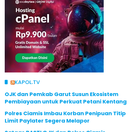
KAPOL.TV
OJK dan Pemkab Garut Susun Ekosistem
Pembiayaan untuk Perkuat Petani Kentang
Polres Ciamis Imbau Korban Penipuan Titip
Limit Paylater Segera Melapor