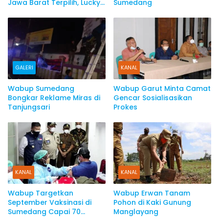
Jawa Barat Terpilih, Lucky
Sumedang
Hakim Dapat Duit 5 Miliar
GALERI
KANAL
Wabup Sumedang
Wabup Garut Minta Camat
Bongkar Reklame Miras di
Gencar Sosialisasikan
Tanjungsari
Prokes
KANAL
KANAL
Wabup Targetkan
Wabup Erwan Tanam
September Vaksinasi di
Pohon di Kaki Gunung
Sumedang Capai 70
Manglayang