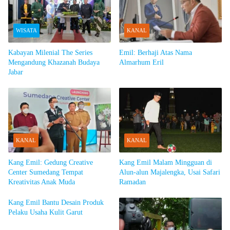
WISATA
KANAL
Kabayan Milenial The Series
Emil: Berhaji Atas Nama
Mengandung Khazanah Budaya
Almarhum Eril
Jabar
KANAL
KANAL
Kang Emil: Gedung Creative
Kang Emil Malam Mingguan di
Center Sumedang Tempat
Alun-alun Majalengka, Usai Safari
Kreativitas Anak Muda
Ramadan
Kang Emil Bantu Desain Produk
Pelaku Usaha Kulit Garut