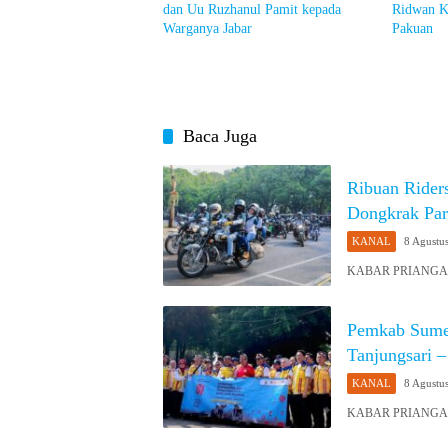
dan Uu Ruzhanul Pamit kepada
Ridwan K
Warganya Jabar
Pakuan
Baca Juga
Ribuan Rider
Dongkrak Par
KANAL
8 Agustu
KABAR PRIANGAN O
Pemkab Sume
Tanjungsari –
KANAL
8 Agustu
KABAR PRIANGAN O