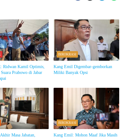
K
BIROKRASI
 Ridwan Kamil Optimis,
Kang Emil Digembar-gemborkan
 Suara Prabowo di Jabar
Miliki Banyak Opsi
apai
BIROKRASI
khir Masa Jabatan,
Kang Emil: Mohon Maaf Jika Masih