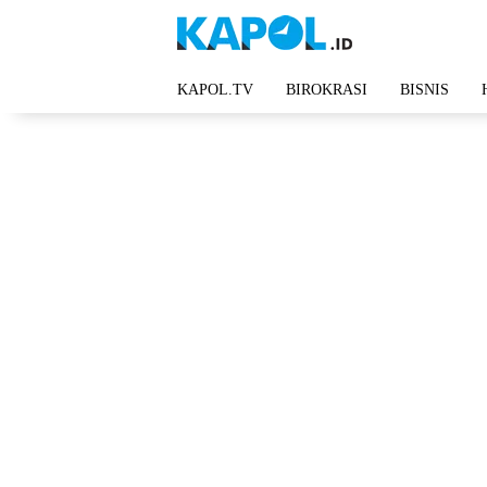
Langsung
ke
konten
KAPOL.TV
BIROKRASI
BISNIS