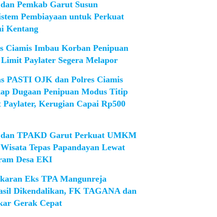
dan Pemkab Garut Susun
istem Pembiayaan untuk Perkuat
ni Kentang
es Ciamis Imbau Korban Penipuan
 Limit Paylater Segera Melapor
as PASTI OJK dan Polres Ciamis
ap Dugaan Penipuan Modus Titip
t Paylater, Kerugian Capai Rp500
dan TPAKD Garut Perkuat UMKM
 Wisata Tepas Papandayan Lewat
ram Desa EKI
karan Eks TPA Mangunreja
asil Dikendalikan, FK TAGANA dan
ar Gerak Cepat