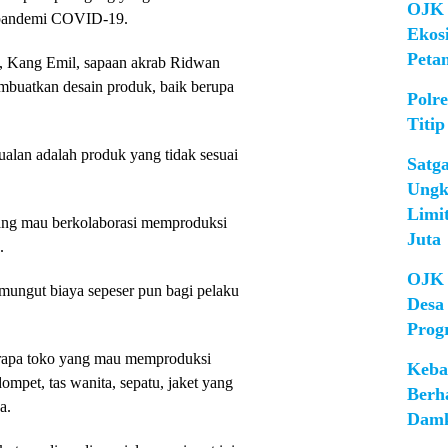
OJK 
 pandemi COVID-19.
Ekos
Peta
u, Kang Emil, sapaan akrab Ridwan
buatkan desain produk, baik berupa
Polr
Titip
ualan adalah produk yang tidak sesuai
Satg
Ungk
Limi
yang mau berkolaborasi memproduksi
Juta
.
OJK 
mungut biaya sepeser pun bagi pelaku
Desa
Prog
berapa toko yang mau memproduksi
Keba
ompet, tas wanita, sepatu, jaket yang
Berh
a.
Damk