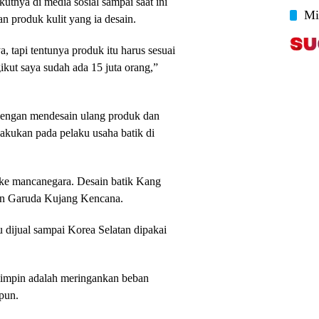
utnya di media sosial sampai saat ini
Mi
n produk kulit yang ia desain.
 tapi tentunya produk itu harus sesuai
gikut saya sudah ada 15 juta orang,”
dengan mendesain ulang produk dan
lakukan pada pelaku usaha batik di
a ke mancanegara. Desain batik Kang
an Garuda Kujang Kencana.
u dijual sampai Korea Selatan dipakai
mimpin adalah meringankan beban
pun.