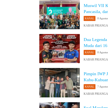
Muswil VII 
Pancasila, da
KANAL
8 Agustu
KABAR PRIANGAN 
Dua Legenda 
Muda dari 16 
KANAL
8 Agustu
KABAR PRIANGAN 
Pimpin IWP J
Kubu-Kubuan,
KANAL
7 Agustu
KABAR PRIANGAN O
Soal Marakny