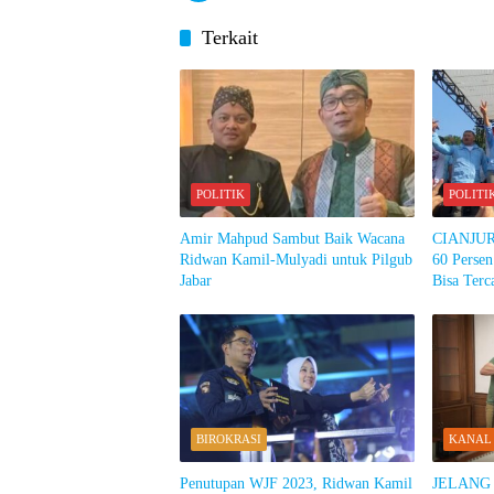
Terkait
POLITIK
POLITI
Amir Mahpud Sambut Baik Wacana
CIANJUR:
Ridwan Kamil-Mulyadi untuk Pilgub
60 Persen
Jabar
Bisa Terc
BIROKRASI
KANAL
Penutupan WJF 2023, Ridwan Kamil
JELANG A