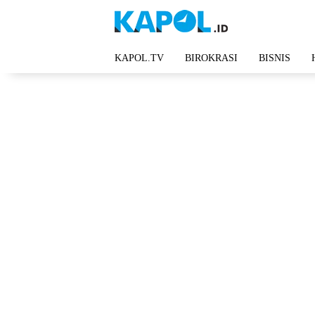
Langsung
ke
konten
KAPOL.TV
BIROKRASI
BISNIS