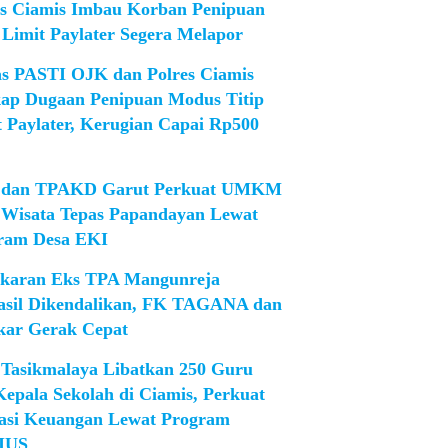
es Ciamis Imbau Korban Penipuan
 Limit Paylater Segera Melapor
as PASTI OJK dan Polres Ciamis
ap Dugaan Penipuan Modus Titip
t Paylater, Kerugian Capai Rp500
dan TPAKD Garut Perkuat UMKM
 Wisata Tepas Papandayan Lewat
ram Desa EKI
karan Eks TPA Mangunreja
asil Dikendalikan, FK TAGANA dan
ar Gerak Cepat
Tasikmalaya Libatkan 250 Guru
Kepala Sekolah di Ciamis, Perkuat
rasi Keuangan Lewat Program
IUS