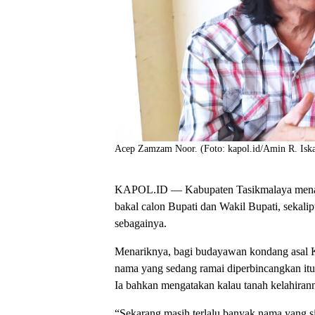
Acep Zamzam Noor. (Foto: kapol.id/Amin R. Isk
KAPOL.ID — Kabupaten Tasikmalaya menata
bakal calon Bupati dan Wakil Bupati, sekali
sebagainya.
Menariknya, bagi budayawan kondang asal 
nama yang sedang ramai diperbincangkan i
Ia bahkan mengatakan kalau tanah kelahiranny
“Sekarang masih terlalu banyak nama yang si