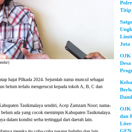
Polr
Titip
Satg
Ungk
Limi
Juta
OJK 
andar)
Desa
Prog
p hajat Pilkada 2024. Sejumlah nama muncul sebagai
Keba
pun belum terlalu mengerucut kepada tokoh A, B, C dan
Berh
Damk
Kabupaten Tasikmalaya sendiri, Acep Zamzam Noor; nama-
OJK 
tu belum ada yang cocok memimpin Kabupaten Tasikmalaya.
dan 
a dalam kondisi serba tertinggal dari daerah lain.
Lite
GEN
fatnya mereka itu coba-coba pasang baligho dan lain