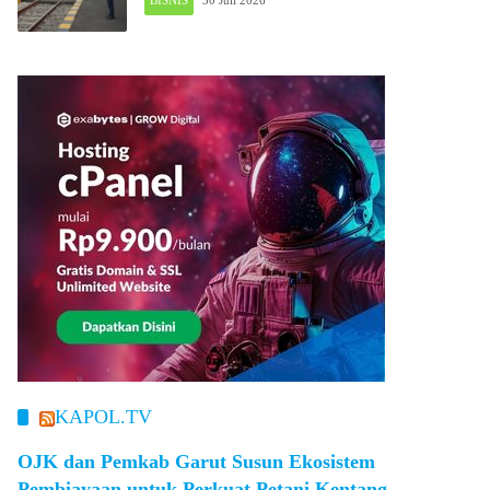
BISNIS
30 Juli 2026
KAPOL.TV
OJK dan Pemkab Garut Susun Ekosistem
Pembiayaan untuk Perkuat Petani Kentang