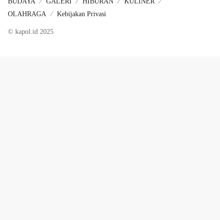
BUDAYA
GALERI
HIBURAN
KULINER
OLAHRAGA
Kebijakan Privasi
© kapol.id 2025