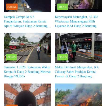
KANAL
BISNIS
Dampak Gempa M 5,3
Kepercayaan Meningkat, 37.367
Pangandaran, Perjalanan Kereta
Wisatawan Mancanegara Pilih
Api di Wilayah Daop 2 Bandung
Layanan KAI Daop 2 Bandung
Dihentikan Sementara
BISNIS
BISNIS
Semester I 2026: Ketepatan Waktu
Makin Diminati Masyarakat, KA
Kereta di Daop 2 Bandung Melesat
Cikuray Sabet Predikat Kereta
Hingga 99,85%
Favorit di Daop 2 Bandung