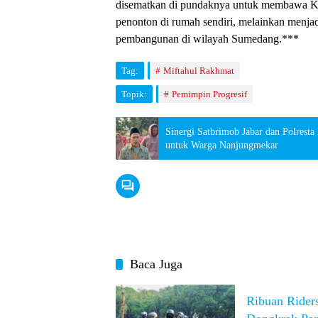
disematkan di pundaknya untuk membawa Ka
penonton di rumah sendiri, melainkan menjad
pembangunan di wilayah Sumedang.***
Tag:
Miftahul Rakhmat
Topik:
Pemimpin Progresif
Sinergi Satbrimob Jabar dan Polrest
untuk Warga Nanjungmekar
Baca Juga
Ribuan Rider