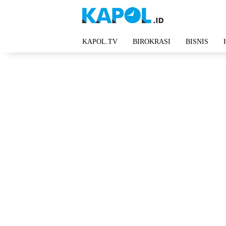
Langsung
ke
konten
KAPOL.TV
BIROKRASI
BISNIS