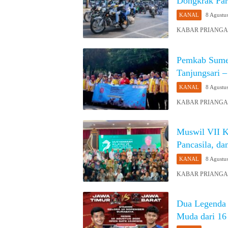
Dongkrak Par
KANAL
8 Agustu
KABAR PRIANGAN O
Pemkab Sume
Tanjungsari –
KANAL
8 Agustu
KABAR PRIANGAN O
Muswil VII 
Pancasila, da
KANAL
8 Agustu
KABAR PRIANGAN 
Dua Legenda 
Muda dari 16 