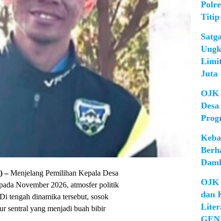
Polr
Titip
Satg
Ungk
Limi
Juta
OJK 
Desa
Prog
Keba
Berh
Damk
 –
Menjelang Pemilihan Kepala Desa
OJK 
pada November 2026, atmosfer politik
dan 
i tengah dinamika tersebut, sosok
Lite
ur sentral yang menjadi buah bibir
GEN