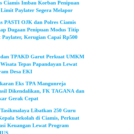
es Ciamis Imbau Korban Penipuan
 Limit Paylater Segera Melapor
as PASTI OJK dan Polres Ciamis
ap Dugaan Penipuan Modus Titip
t Paylater, Kerugian Capai Rp500
dan TPAKD Garut Perkuat UMKM
 Wisata Tepas Papandayan Lewat
ram Desa EKI
karan Eks TPA Mangunreja
asil Dikendalikan, FK TAGANA dan
ar Gerak Cepat
Tasikmalaya Libatkan 250 Guru
Kepala Sekolah di Ciamis, Perkuat
rasi Keuangan Lewat Program
IUS