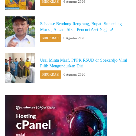
BIROKRASI
6 Agustus 2026
Sabotase Bendung Rengrang, Bupati Sumedang
Murka, Ancam Sikat Pencuri Aset Negara!
BIROKRASI
6 Agustus 2026
Usai Minta Maaf, PPPK RSUD dr Soekardjo Viral
Pilih Mengundurkan Diri
BIROKRASI
6 Agustus 2026