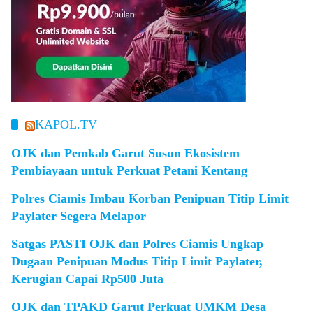
KAPOL.TV
OJK dan Pemkab Garut Susun Ekosistem
Pembiayaan untuk Perkuat Petani Kentang
Polres Ciamis Imbau Korban Penipuan Titip Limit
Paylater Segera Melapor
Satgas PASTI OJK dan Polres Ciamis Ungkap
Dugaan Penipuan Modus Titip Limit Paylater,
Kerugian Capai Rp500 Juta
OJK dan TPAKD Garut Perkuat UMKM Desa