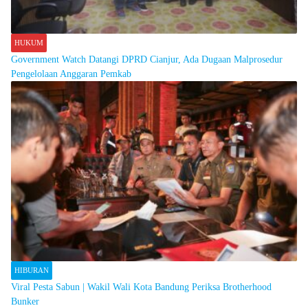
HUKUM
Government Watch Datangi DPRD Cianjur, Ada Dugaan Malprosedur
Pengelolaan Anggaran Pemkab
HIBURAN
Viral Pesta Sabun | Wakil Wali Kota Bandung Periksa Brotherhood
Bunker