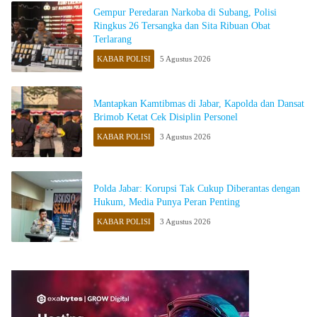
Gempur Peredaran Narkoba di Subang, Polisi
Ringkus 26 Tersangka dan Sita Ribuan Obat
Terlarang
KABAR POLISI
5 Agustus 2026
Mantapkan Kamtibmas di Jabar, Kapolda dan Dansat
Brimob Ketat Cek Disiplin Personel
KABAR POLISI
3 Agustus 2026
Polda Jabar: Korupsi Tak Cukup Diberantas dengan
Hukum, Media Punya Peran Penting
KABAR POLISI
3 Agustus 2026