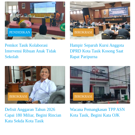
PENDIDIKAN
BIROKRASI
Pemkot Tasik Kolaborasi
Hampir Separuh Kursi Anggota
Intervensi Ribuan Anak Tidak
DPRD Kota Tasik Kosong Saat
Sekolah
Rapat Paripurna
BIROKRASI
BIROKRASI
Defisit Anggaran Tahun 2026
Wacana Pemangkasan TPP ASN
Capai 180 Miliar, Begini Rincian
Kota Tasik, Begini Kata OJK
Kata Sekda Kota Tasik