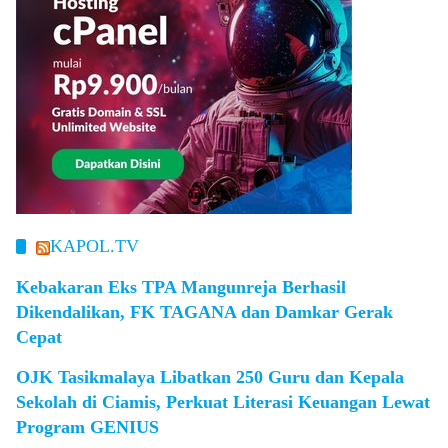
KAPOL.TV
Kebakaran Eks TPA Mangunreja Berhasil
Dikendalikan, FK TAGANA dan Damkar Gerak
Cepat
OJK Tasikmalaya Libatkan 250 Guru dan Kepala
Sekolah di Ciamis, Perkuat Literasi Keuangan Lewat
Program GENIUS