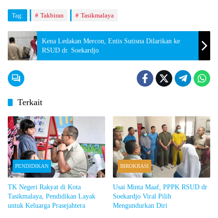
Tag:
Takbiran
Tasikmalaya
Kena Ledakan Mercon, Entis Sutisna Dilarikan ke
RSUD dr. Soekardjo
Terkait
PENDIDIKAN
BIROKRASI
TK Negeri Rakyat di Kota
Usai Minta Maaf, PPPK RSUD dr
Tasikmalaya, Pendidikan Layak
Soekardjo Viral Pilih
untuk Keluarga Prasejahtera
Mengundurkan Diri