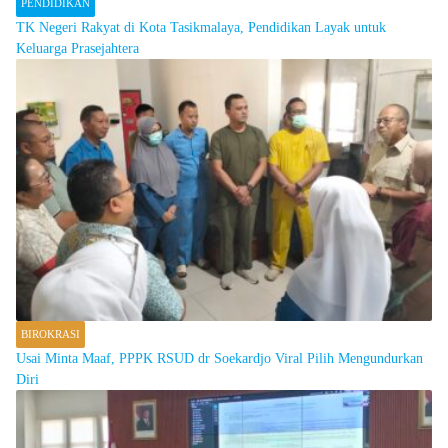
PENDIDIKAN
TK Negeri Rakyat di Kota Tasikmalaya, Pendidikan Layak untuk
Keluarga Prasejahtera
BIROKRASI
Usai Minta Maaf, PPPK RSUD dr Soekardjo Viral Pilih Mengundurkan
Diri