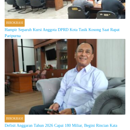
BIROKRASI
Hampir Separuh Kursi Anggota DPRD Kota Tasik Kosong Saat Rapat
Paripurna
BIROKRASI
Defisit Anggaran Tahun 2026 Capai 180 Miliar, Begini Rincian Kata