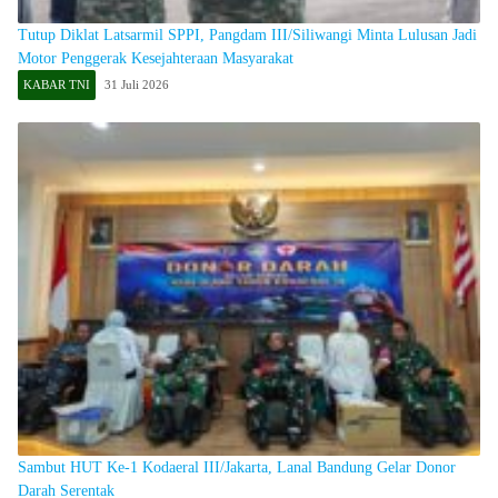
Tutup Diklat Latsarmil SPPI, Pangdam III/Siliwangi Minta Lulusan Jadi
Motor Penggerak Kesejahteraan Masyarakat
KABAR TNI
31 Juli 2026
Sambut HUT Ke-1 Kodaeral III/Jakarta, Lanal Bandung Gelar Donor
Darah Serentak