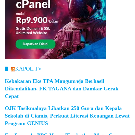
KAPOL.TV
Kebakaran Eks TPA Mangunreja Berhasil
Dikendalikan, FK TAGANA dan Damkar Gerak
Cepat
OJK Tasikmalaya Libatkan 250 Guru dan Kepala
Sekolah di Ciamis, Perkuat Literasi Keuangan Lewat
Program GENIUS