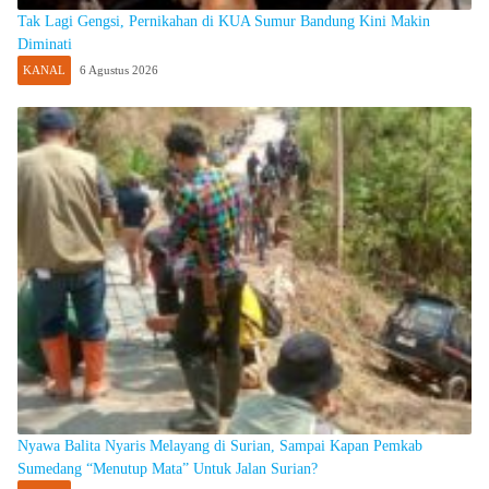
Tak Lagi Gengsi, Pernikahan di KUA Sumur Bandung Kini Makin
Diminati
KANAL
6 Agustus 2026
Nyawa Balita Nyaris Melayang di Surian, Sampai Kapan Pemkab
Sumedang “Menutup Mata” Untuk Jalan Surian?