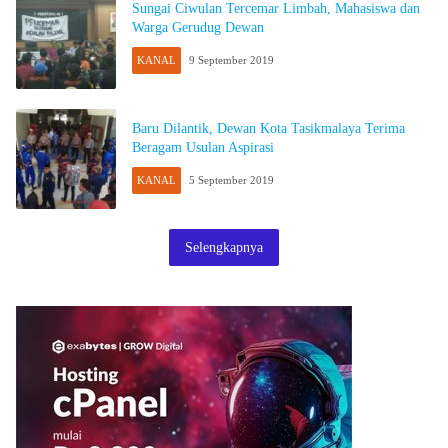
Sungai Ciwulan Tercemar Limbah, Mahasiswa dan
Warga Gerudug Dewan
KANAL
9 September 2019
Baru Dilantik, Dewan Kota Tasikmalaya Terima
Beragam Usulan Aspirasi
KANAL
5 September 2019
Selengkapnya