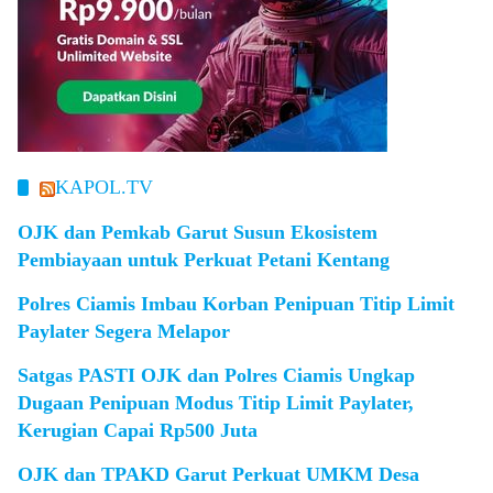
KAPOL.TV
OJK dan Pemkab Garut Susun Ekosistem
Pembiayaan untuk Perkuat Petani Kentang
Polres Ciamis Imbau Korban Penipuan Titip Limit
Paylater Segera Melapor
Satgas PASTI OJK dan Polres Ciamis Ungkap
Dugaan Penipuan Modus Titip Limit Paylater,
Kerugian Capai Rp500 Juta
OJK dan TPAKD Garut Perkuat UMKM Desa