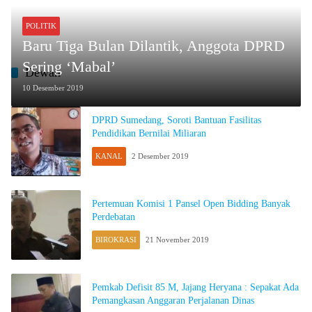
POLITIK
Baru Tiga Bulan Dilantik, Anggota DPRD
Sering ‘Mabal’
Dewan
10 Desember 2019
DPRD Sumedang, Soroti Bantuan Fasilitas
Pendidikan Bernilai Miliaran
KANAL
2 Desember 2019
Pertemuan Komisi 1 Pansel Open Bidding Banyak
Perdebatan
BIROKRASI
21 November 2019
Pemkab Defisit 85 M, Jajang Heryana : Sepakat Ada
Pemangkasan Anggaran Perjalanan Dinas