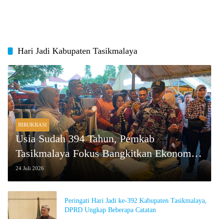
Hari Jadi Kabupaten Tasikmalaya
BIROKRASI
Usia Sudah 394 Tahun, Pemkab
Tasikmalaya Fokus Bangkitkan Ekonomi
Kerakyatan
24 Juli 2026
Peringati Hari Jadi ke-392 Kabupaten Tasikmalaya,
DPRD Ungkap Beberapa Catatan