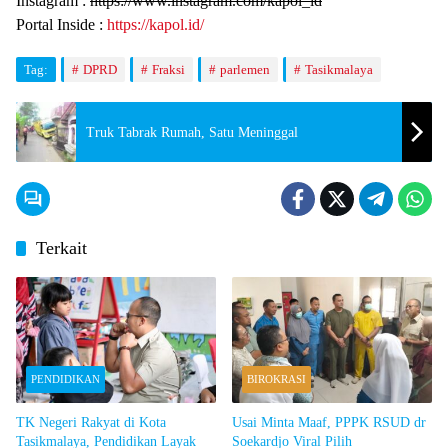
Instagram :
https://www.instagram.com/kapol_id
Portal Inside :
https://kapol.id/
Tag:
DPRD
Fraksi
parlemen
Tasikmalaya
Truk Tabrak Rumah, Satu Meninggal
Terkait
PENDIDIKAN
BIROKRASI
TK Negeri Rakyat di Kota
Usai Minta Maaf, PPPK RSUD dr
Tasikmalaya, Pendidikan Layak
Soekardjo Viral Pilih