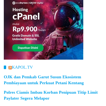
KAPOL.TV
OJK dan Pemkab Garut Susun Ekosistem
Pembiayaan untuk Perkuat Petani Kentang
Polres Ciamis Imbau Korban Penipuan Titip Limit
Paylater Segera Melapor