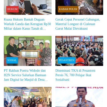
HUKUM
KABAR POLISI
Kuasa Hukum Bantah Dugaan
Gerak Cepat Personel Gabungan,
Warkah Ganda dan Kerugian Rp30
Material Longsor di Cialeuan
Miliar dalam Kasus Tanah di
Garut Mulai Dievakuasi
Cibatu Garut
SOSIAL
PESANTREN
PT Rakhan Poetra Widodo dan
Diseminasi TKA di Pesantren
H2N Service Salurkan Bantuan
Persis 76, 700 Pelajar Ikut
Jam Digital ke Masjid di Desa
Sosialisasi
Simpen Kidul Garut