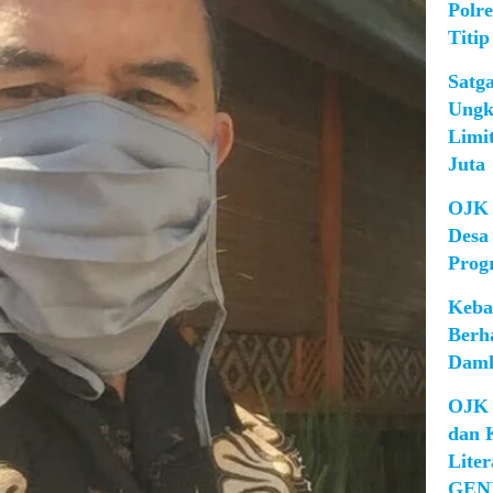
Polr
Titip
Satg
Ungk
Limi
Juta
OJK 
Desa
Prog
Keba
Berh
Damk
OJK 
dan 
Lite
GEN