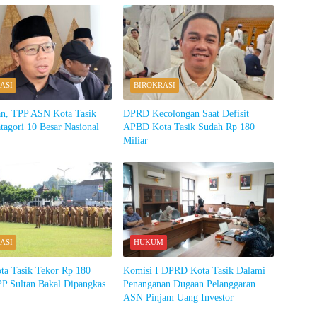
ASI
BIROKRASI
tan, TPP ASN Kota Tasik
DPRD Kecolongan Saat Defisit
agori 10 Besar Nasional
APBD Kota Tasik Sudah Rp 180
Miliar
ASI
HUKUM
a Tasik Tekor Rp 180
Komisi I DPRD Kota Tasik Dalami
PP Sultan Bakal Dipangkas
Penanganan Dugaan Pelanggaran
ASN Pinjam Uang Investor