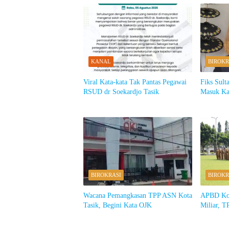
KANAL
BIROKR
Viral Kata-kata Tak Pantas Pegawai
Fiks Sul
RSUD dr Soekardjo Tasik
Masuk Kat
BIROKRASI
BIROKR
Wacana Pemangkasan TPP ASN Kota
APBD Kot
Tasik, Begini Kata OJK
Miliar, T