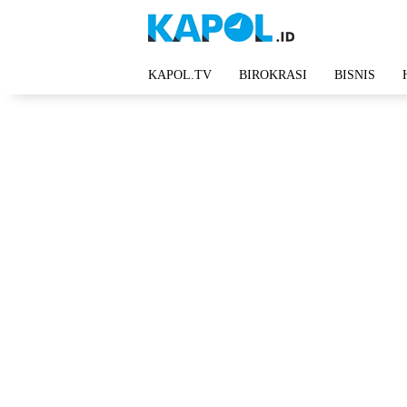
Langsung
ke
konten
KAPOL.TV
BIROKRASI
BISNIS