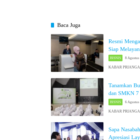
Baca Juga
Resmi Mengan
Siap Melayan
BISNIS
8 Agustus
KABAR PRIANGAN 
Tanamkan Bud
dan SMKN 7
BISNIS
6 Agustus
KABAR PRIANGAN O
Sapa Nasabah
Apresiasi La