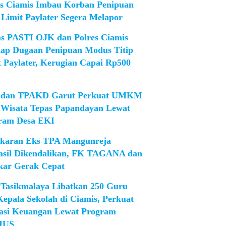
es Ciamis Imbau Korban Penipuan
 Limit Paylater Segera Melapor
as PASTI OJK dan Polres Ciamis
ap Dugaan Penipuan Modus Titip
t Paylater, Kerugian Capai Rp500
dan TPAKD Garut Perkuat UMKM
 Wisata Tepas Papandayan Lewat
ram Desa EKI
karan Eks TPA Mangunreja
asil Dikendalikan, FK TAGANA dan
ar Gerak Cepat
Tasikmalaya Libatkan 250 Guru
Kepala Sekolah di Ciamis, Perkuat
rasi Keuangan Lewat Program
IUS