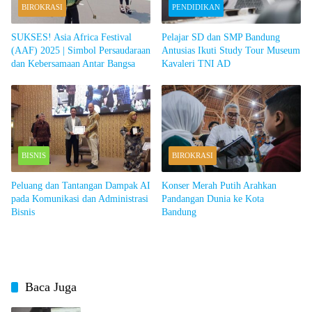
BIROKRASI
PENDIDIKAN
SUKSES! Asia Africa Festival
Pelajar SD dan SMP Bandung
(AAF) 2025 | Simbol Persaudaraan
Antusias Ikuti Study Tour Museum
dan Kebersamaan Antar Bangsa
Kavaleri TNI AD
BISNIS
BIROKRASI
Peluang dan Tantangan Dampak AI
Konser Merah Putih Arahkan
pada Komunikasi dan Administrasi
Pandangan Dunia ke Kota
Bisnis
Bandung
Baca Juga