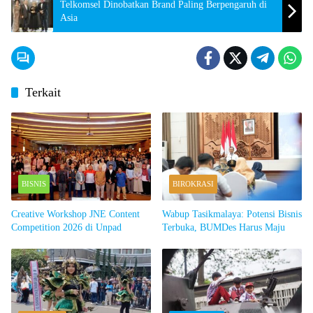
Telkomsel Dinobatkan Brand Paling Berpengaruh di
Asia
Terkait
BISNIS
BIROKRASI
Creative Workshop JNE Content
Wabup Tasikmalaya: Potensi Bisnis
Competition 2026 di Unpad
Terbuka, BUMDes Harus Maju