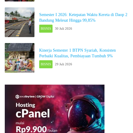
Semester I 2026: Ketepatan Waktu Kereta di Daop 2
Bandung Melesat Hingga 99,85%
BISNIS
30 Juli 2026
Kinerja Semester 1 BTPN Syariah, Konsisten
Perbaiki Kualitas, Pembiayaan Tumbuh 9%
BISNIS
29 Juli 2026