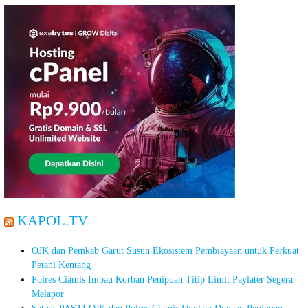
KAPOL.TV
OJK dan Pemkab Garut Susun Ekosistem Pembiayaan untuk Perkuat
Petani Kentang
Polres Ciamis Imbau Korban Penipuan Titip Limit Paylater Segera
Melapor