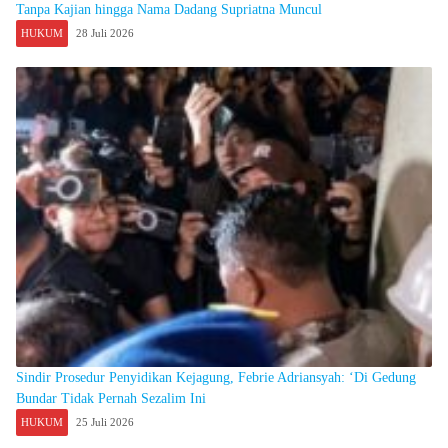
Tanpa Kajian hingga Nama Dadang Supriatna Muncul
HUKUM
28 Juli 2026
Sindir Prosedur Penyidikan Kejagung, Febrie Adriansyah: ‘Di Gedung
Bundar Tidak Pernah Sezalim Ini
HUKUM
25 Juli 2026