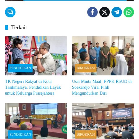
Bersinar
Terkait
PENDIDIKAN
BIROKRASI
TK Negeri Rakyat di Kota
Usai Minta Maaf, PPPK RSUD dr
Tasikmalaya, Pendidikan Layak
Soekardjo Viral Pilih
untuk Keluarga Prasejahtera
Mengundurkan Diri
PENDIDIKAN
BIROKRASI