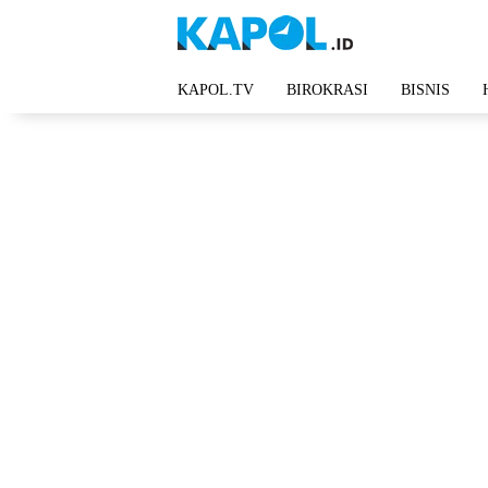
Langsung
ke
konten
KAPOL.TV
BIROKRASI
BISNIS