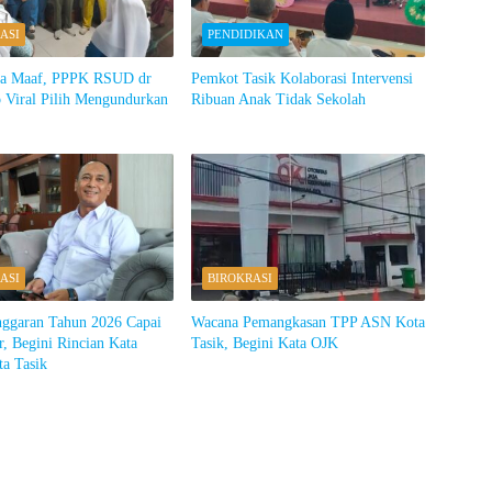
ASI
PENDIDIKAN
ta Maaf, PPPK RSUD dr
Pemkot Tasik Kolaborasi Intervensi
 Viral Pilih Mengundurkan
Ribuan Anak Tidak Sekolah
ASI
BIROKRASI
nggaran Tahun 2026 Capai
Wacana Pemangkasan TPP ASN Kota
r, Begini Rincian Kata
Tasik, Begini Kata OJK
ta Tasik