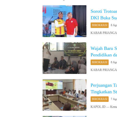
Soroti Troto
DKI Buka Sua
BIROKRASI
8 Ag
KABAR PRIANGAN O
Wajah Baru 
Pendidikan d
BIROKRASI
8 Ag
KABAR PRIANGAN 
Perjuangan T
Tingkatkan St
BIROKRASI
7 Ag
KAPOL.ID — Kemarau