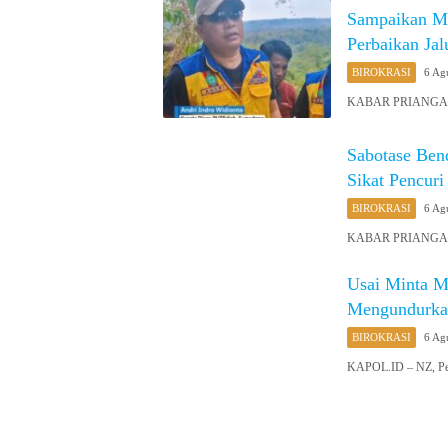
Sampaikan M
Perbaikan Ja
BIROKRASI
6 Ag
KABAR PRIANGAN O
Sabotase Ben
Sikat Pencuri
BIROKRASI
6 Ag
KABAR PRIANGAN O
Usai Minta M
Mengundurka
BIROKRASI
6 Ag
KAPOL.ID – NZ, Peg