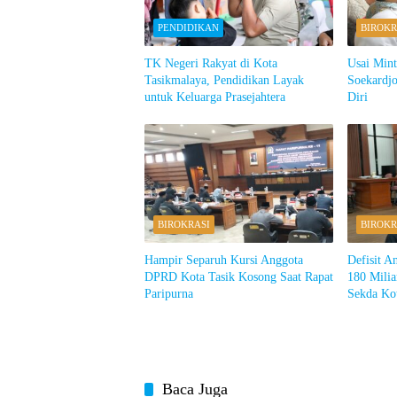
PENDIDIKAN
BIROKR
TK Negeri Rakyat di Kota
Usai Min
Tasikmalaya, Pendidikan Layak
Soekardjo
untuk Keluarga Prasejahtera
Diri
BIROKRASI
BIROKR
Hampir Separuh Kursi Anggota
Defisit A
DPRD Kota Tasik Kosong Saat Rapat
180 Milia
Paripurna
Sekda Ko
Baca Juga