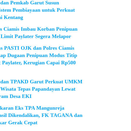
dan Pemkab Garut Susun
istem Pembiayaan untuk Perkuat
ni Kentang
es Ciamis Imbau Korban Penipuan
 Limit Paylater Segera Melapor
as PASTI OJK dan Polres Ciamis
ap Dugaan Penipuan Modus Titip
t Paylater, Kerugian Capai Rp500
dan TPAKD Garut Perkuat UMKM
 Wisata Tepas Papandayan Lewat
ram Desa EKI
karan Eks TPA Mangunreja
asil Dikendalikan, FK TAGANA dan
ar Gerak Cepat