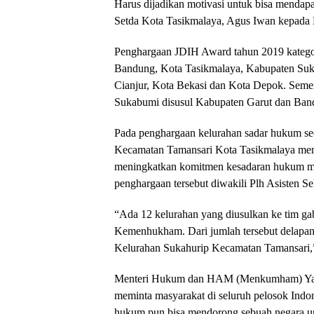
Harus dijadikan motivasi untuk bisa mendapa
Setda Kota Tasikmalaya, Agus Iwan kepad
Penghargaan JDIH Award tahun 2019 kategori
Bandung, Kota Tasikmalaya, Kabupaten Suk
Cianjur, Kota Bekasi dan Kota Depok. Sement
Sukabumi disusul Kabupaten Garut dan Ban
Pada penghargaan kelurahan sadar hukum se
Kecamatan Tamansari Kota Tasikmalaya me
meningkatkan komitmen kesadaran hukum ma
penghargaan tersebut diwakili Plh Asisten S
“Ada 12 kelurahan yang diusulkan ke tim g
Kemenhukham. Dari jumlah tersebut delapan l
Kelurahan Sukahurip Kecamatan Tamansari,”
Menteri Hukum dan HAM (Menkumham) Yas
meminta masyarakat di seluruh pelosok Indon
hukum pun bisa mendorong sebuah negara un