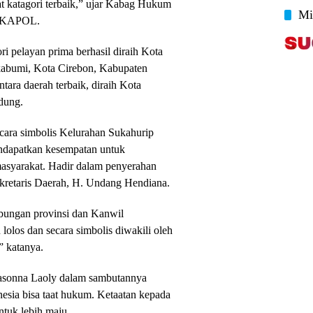
t katagori terbaik,” ujar Kabag Hukum
Mi
a KAPOL.
 pelayan prima berhasil diraih Kota
abumi, Kota Cirebon, Kabupaten
ara daerah terbaik, diraih Kota
dung.
cara simbolis Kelurahan Sukahurip
ndapatkan kesempatan untuk
syarakat. Hadir dalam penyerahan
ekretaris Daerah, H. Undang Hendiana.
abungan provinsi dan Kanwil
olos dan secara simbolis diwakili oleh
 katanya.
onna Laoly dalam sambutannya
esia bisa taat hukum. Ketaatan kepada
tuk lebih maju.