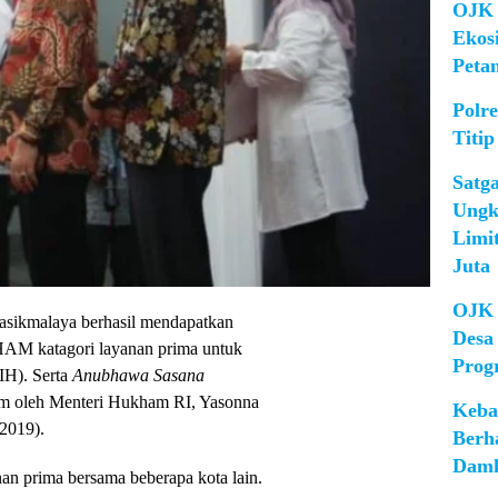
OJK 
Ekos
Peta
Polr
Titip
Satg
Ungk
Limi
Juta
OJK 
asikmalaya berhasil mendapatkan
Desa
AM katagori layanan prima untuk
Prog
IH). Serta
Anubhawa Sasana
m oleh Menteri Hukham RI, Yasonna
Keba
/2019).
Berh
Damk
an prima bersama beberapa kota lain.