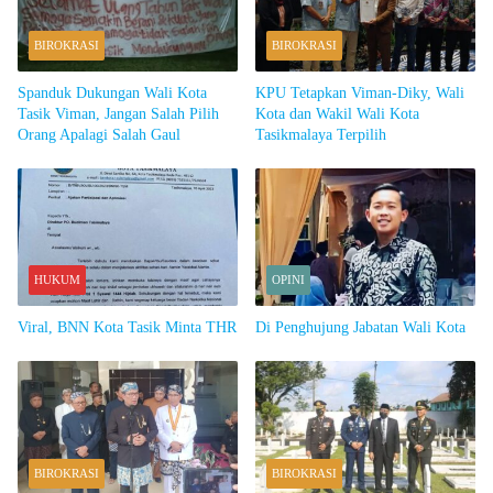
BIROKRASI
BIROKRASI
Spanduk Dukungan Wali Kota
KPU Tetapkan Viman-Diky, Wali
Tasik Viman, Jangan Salah Pilih
Kota dan Wakil Wali Kota
Orang Apalagi Salah Gaul
Tasikmalaya Terpilih
HUKUM
OPINI
Viral, BNN Kota Tasik Minta THR
Di Penghujung Jabatan Wali Kota
BIROKRASI
BIROKRASI