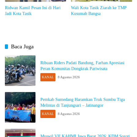
Ridwan Kamil Pesan Ini di Hari
Wali Kota Tasik Ziarah ke TMP
Jadi Kota Tasik
Kusumah Bangsa
Baca Juga
Ribuan Riders Padati Bandung, Farhan Apresiasi
Peran Komunitas Dongkrak Pariwisata
KANAL
8 Agustus 2026
Pemkab Sumedang Haramkan Truk Sumbu Tiga
Melintas di Tanjungsari – Jatinangor
KANAL
8 Agustus 2026
Muswil VII KAHMI Jawa Barat 2026: KDM Soroti