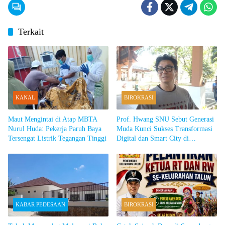
Terkait
KANAL
BIROKRASI
Maut Mengintai di Atap MBTA
Prof. Hwang SNU Sebut Generasi
Nurul Huda: Pekerja Paruh Baya
Muda Kunci Sukses Transformasi
Tersengat Listrik Tegangan Tinggi
Digital dan Smart City di
Sumedang
KABAR PEDESAAN
BIROKRASI