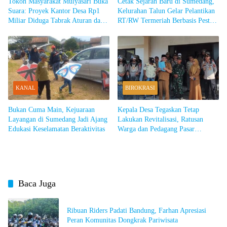
Tokoh Masyarakat Mulyasari Buka
Cetak Sejarah Baru di Sumedang,
Suara: Proyek Kantor Desa Rp1
Kelurahan Talun Gelar Pelantikan
Miliar Diduga Tabrak Aturan dan
RT/RW Termeriah Berbasis Pesta
Tak Transparan
Rakyat dan Gelar Budaya
KANAL
BIROKRASI
Bukan Cuma Main, Kejuaraan
Kepala Desa Tegaskan Tetap
Layangan di Sumedang Jadi Ajang
Lakukan Revitalisasi, Ratusan
Edukasi Keselamatan Beraktivitas
Warga dan Pedagang Pasar
Cimalaka Blokade Jalan hingga
Kepung Balai Desa
Baca Juga
Ribuan Riders Padati Bandung, Farhan Apresiasi
Peran Komunitas Dongkrak Pariwisata