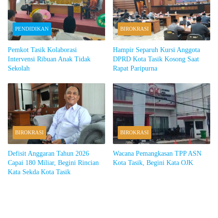
PENDIDIKAN
BIROKRASI
Pemkot Tasik Kolaborasi
Hampir Separuh Kursi Anggota
Intervensi Ribuan Anak Tidak
DPRD Kota Tasik Kosong Saat
Sekolah
Rapat Paripurna
BIROKRASI
BIROKRASI
Defisit Anggaran Tahun 2026
Wacana Pemangkasan TPP ASN
Capai 180 Miliar, Begini Rincian
Kota Tasik, Begini Kata OJK
Kata Sekda Kota Tasik