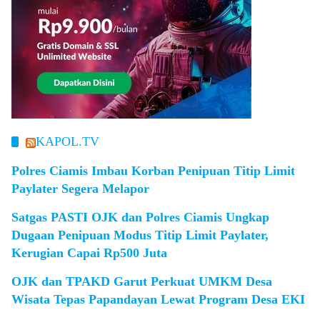
KAPOL.TV
Polres Ciamis Imbau Korban Penipuan Titip Limit
Paylater Segera Melapor
Satgas PASTI OJK dan Polres Ciamis Ungkap
Dugaan Penipuan Modus Titip Limit Paylater,
Kerugian Capai Rp500 Juta
OJK dan TPAKD Garut Perkuat UMKM Desa
Wisata Tepas Papandayan Lewat Program Desa EKI