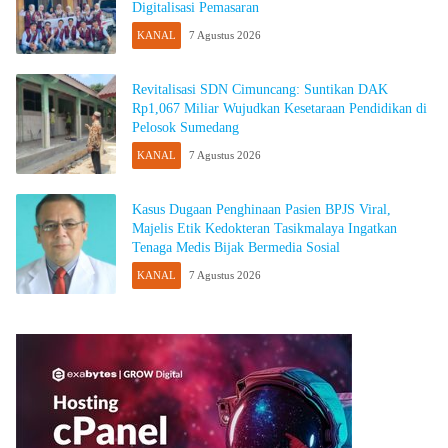
Digitalisasi Pemasaran
KANAL
7 Agustus 2026
Revitalisasi SDN Cimuncang: Suntikan DAK
Rp1,067 Miliar Wujudkan Kesetaraan Pendidikan di
Pelosok Sumedang
KANAL
7 Agustus 2026
Kasus Dugaan Penghinaan Pasien BPJS Viral,
Majelis Etik Kedokteran Tasikmalaya Ingatkan
Tenaga Medis Bijak Bermedia Sosial
KANAL
7 Agustus 2026