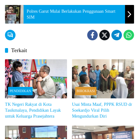
Polres Garut Mulai Berlakukan Penggunaan Smart
SIM
Terkait
PENDIDIKAN
BIROKRASI
TK Negeri Rakyat di Kota
Usai Minta Maaf, PPPK RSUD dr
Tasikmalaya, Pendidikan Layak
Soekardjo Viral Pilih
untuk Keluarga Prasejahtera
Mengundurkan Diri