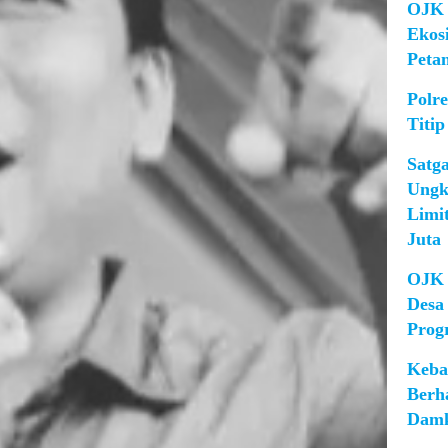
OJK 
Ekos
Peta
Polr
Titip
Satg
Ungk
Limi
Juta
OJK 
Desa
Prog
Keba
Berh
Damk