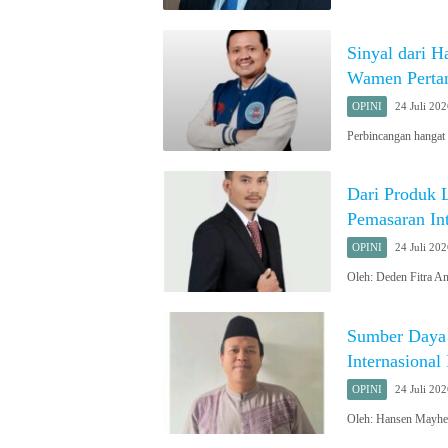
Sinyal dari 
Wamen Perta
OPINI
24 Juli 20
Perbincangan hangat
Dari Produk 
Pemasaran In
OPINI
24 Juli 20
Oleh: Deden Fitra A
Sumber Daya 
Internasional
OPINI
24 Juli 20
Oleh: Hansen Mayhel