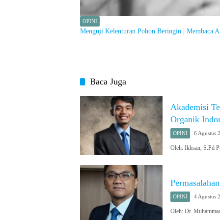
OPINI
Menguji Kelenturan Pohon Beringin | Membaca 
Baca Juga
Akademisi Tek
Organik Indon
OPINI
6 Agustus 
Oleh: Ikhsan, S.Pd 
Permasalahan
OPINI
4 Agustus 
Oleh: Dr. Muhamma