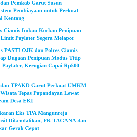
dan Pemkab Garut Susun
istem Pembiayaan untuk Perkuat
ni Kentang
es Ciamis Imbau Korban Penipuan
 Limit Paylater Segera Melapor
as PASTI OJK dan Polres Ciamis
ap Dugaan Penipuan Modus Titip
t Paylater, Kerugian Capai Rp500
dan TPAKD Garut Perkuat UMKM
 Wisata Tepas Papandayan Lewat
ram Desa EKI
karan Eks TPA Mangunreja
asil Dikendalikan, FK TAGANA dan
ar Gerak Cepat