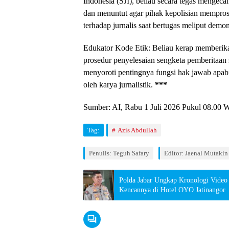
Indonesia (SJI), beliau secara tegas mengeca
dan menuntut agar pihak kepolisian mempro
terhadap jurnalis saat bertugas meliput demon
Edukator Kode Etik: Beliau kerap memberika
prosedur penyelesaian sengketa pemberitaan
menyoroti pentingnya fungsi hak jawab apab
oleh karya jurnalistik.
***
Sumber: AI, Rabu 1 Juli 2026 Pukul 08.00 
Tag:
Azis Abdullah
Penulis: Teguh Safary
Editor: Jaenal Mutakin
Polda Jabar Ungkap Kronologi Video
Kencannya di Hotel OYO Jatinangor