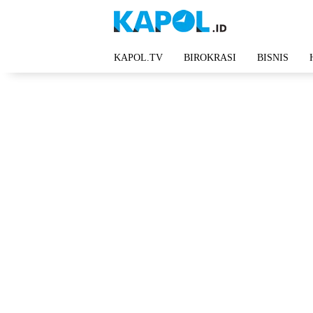
Langsung
ke
konten
KAPOL.TV
BIROKRASI
BISNIS