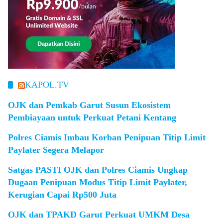
KAPOL.TV
OJK dan Pemkab Garut Susun Ekosistem
Pembiayaan untuk Perkuat Petani Kentang
Polres Ciamis Imbau Korban Penipuan Titip Limit
Paylater Segera Melapor
Satgas PASTI OJK dan Polres Ciamis Ungkap
Dugaan Penipuan Modus Titip Limit Paylater,
Kerugian Capai Rp500 Juta
OJK dan TPAKD Garut Perkuat UMKM Desa