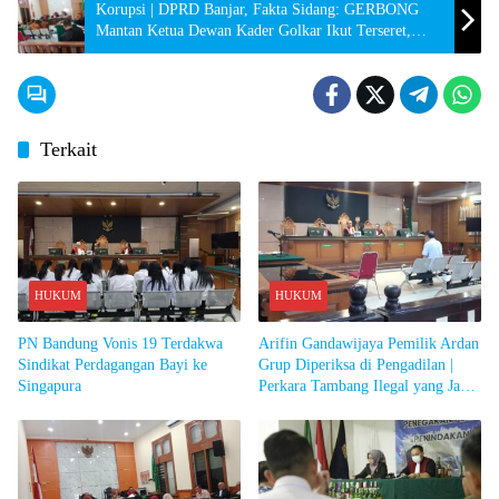
Korupsi | DPRD Banjar, Fakta Sidang: GERBONG
Mantan Ketua Dewan Kader Golkar Ikut Terseret,
Ajukan Naik Tunjangan Saat Covid-19
Terkait
HUKUM
HUKUM
PN Bandung Vonis 19 Terdakwa
Arifin Gandawijaya Pemilik Ardan
Sindikat Perdagangan Bayi ke
Grup Diperiksa di Pengadilan |
Singapura
Perkara Tambang Ilegal yang Jadi
Perhatian KDM