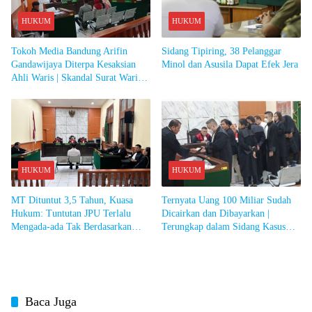
HUKUM
HUKUM
Tokoh Media Bandung Arifin
Sidang Tipiring, 38 Pelanggar
Gandawijaya Diterpa Kesaksian
Minol dan Asusila Dapat Efek Jera
Ahli Waris | Skandal Surat Waris
Rp2 Miliar Guncang PN Bandung
HUKUM
HUKUM
MT Dituntut 3,5 Tahun, Kuasa
Ternyata Uang 100 Miliar Sudah
Hukum: Tuntutan JPU Terlalu
Dicairkan dan Dibayarkan |
Mengada-ada Tak Berdasarkan
Terungkap dalam Sidang Kasus
Fakta Persidangan
Penipuan Penggelapan yang
Libatkan Pengusaha Textile MT
Baca Juga