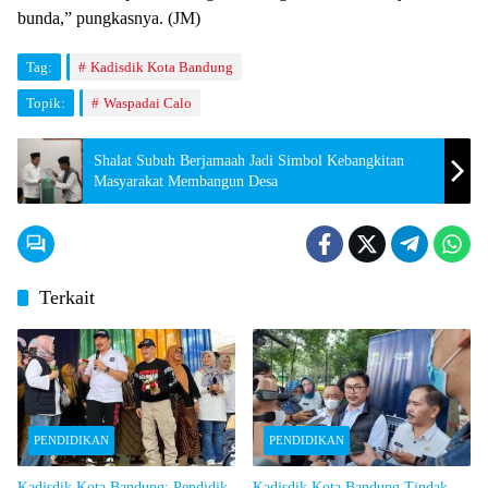
bunda,” pungkasnya. (JM)
Tag:
Kadisdik Kota Bandung
Topik:
Waspadai Calo
Shalat Subuh Berjamaah Jadi Simbol Kebangkitan
Masyarakat Membangun Desa
Terkait
PENDIDIKAN
PENDIDIKAN
Kadisdik Kota Bandung: Pendidik
Kadisdik Kota Bandung Tindak