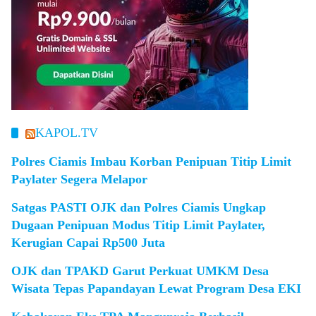
KAPOL.TV
Polres Ciamis Imbau Korban Penipuan Titip Limit
Paylater Segera Melapor
Satgas PASTI OJK dan Polres Ciamis Ungkap
Dugaan Penipuan Modus Titip Limit Paylater,
Kerugian Capai Rp500 Juta
OJK dan TPAKD Garut Perkuat UMKM Desa
Wisata Tepas Papandayan Lewat Program Desa EKI