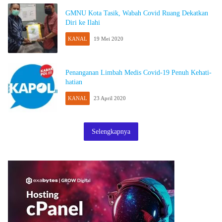
GMNU Kota Tasik, Wabah Covid Ruang Dekatkan
Diri ke Ilahi
KANAL
19 Mei 2020
Penanganan Limbah Medis Covid-19 Penuh Kehati-
hatian
KANAL
23 April 2020
Selengkapnya