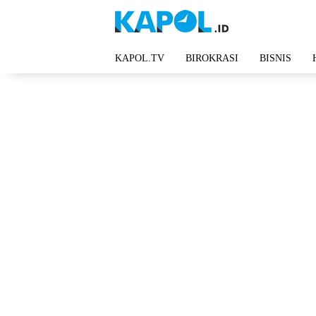
Langsung
ke
konten
KAPOL.TV
BIROKRASI
BISNIS