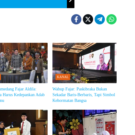
KANAL
medang Fajar Aldila:
Wabup Fajar: Paskibraka Bukan
ka Harus Kedepankan Adab
Sekadar Baris-Berbaris, Tapi Simbol
lmu
Kehormatan Bangsa