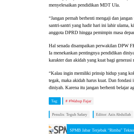
menyelesaikan pendidikan MDT Ula.
“Jangan pernah berhenti mengaji dan jangan
santri-santri yang hadir hari ini lahir ulama, 
anggota DPRD hingga pemimpin masa depan
Hal senada disampaikan perwakilan DPW 
Ia menekankan pentingnya pendidikan diniy
karakter dan akidah yang kuat bagi generasi
“Kalau ingin memiliki prinsip hidup yang kok
tegak, maka akidah harus kuat. Dan fondasi 
diniyah. Karena itu jangan berhenti belajar 
Tag:
#Wabup Fajar
Penulis: Teguh Safary
Editor: Azis Abdullah
SPMB Jabar Terjebak “Rimba” Teknol