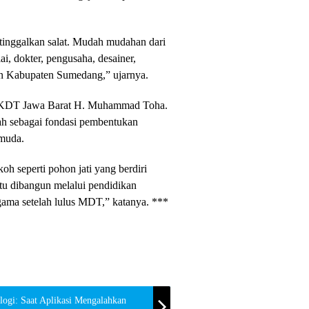
 tinggalkan salat. Mudah mudahan dari
kiai, dokter, pengusaha, desainer,
 Kabupaten Sumedang,” ujarnya.
FKDT Jawa Barat H. Muhammad Toha.
ah sebagai fondasi pembentukan
 muda.
oh seperti pohon jati yang berdiri
itu dibangun melalui pendidikan
agama setelah lulus MDT,” katanya. ***
ogi: Saat Aplikasi Mengalahkan