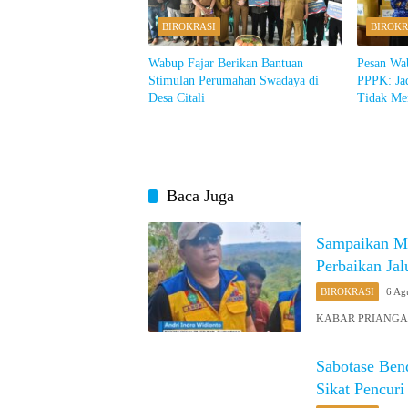
BIROKRASI
BIROKR
Wabup Fajar Berikan Bantuan
Pesan Wa
Stimulan Perumahan Swadaya di
PPPK: Ja
Desa Citali
Tidak Me
Baca Juga
Sampaikan M
Perbaikan Ja
BIROKRASI
6 Ag
KABAR PRIANGAN O
Sabotase Ben
Sikat Pencuri