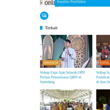
Keadilan Pendidikan
Terkait
BIROKRASI
KANAL
Wabup Fajar Ajak Seluruh OPD
Wabup Su
Perluas Pemanfaatan QRIS di
Paskibra
Sumedang
di Atas I