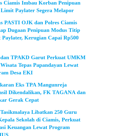
es Ciamis Imbau Korban Penipuan
 Limit Paylater Segera Melapor
as PASTI OJK dan Polres Ciamis
ap Dugaan Penipuan Modus Titip
t Paylater, Kerugian Capai Rp500
dan TPAKD Garut Perkuat UMKM
 Wisata Tepas Papandayan Lewat
ram Desa EKI
karan Eks TPA Mangunreja
asil Dikendalikan, FK TAGANA dan
ar Gerak Cepat
Tasikmalaya Libatkan 250 Guru
Kepala Sekolah di Ciamis, Perkuat
rasi Keuangan Lewat Program
IUS