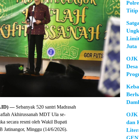
Polr
Titip
Satg
Ungk
Limi
Juta
OJK 
Desa
Prog
Keba
Berh
Damk
ID) —
Sebanyak 520 santri Madrasah
OJK 
aflah Akhirussanah MDT Ula se-
dan 
a secara resmi oleh Wakil Bupati
 Jatinangor, Minggu (14/6/2026).
Lite
GEN