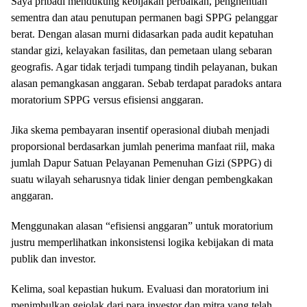
Saya pribadi mendukung kebijakan perbaikan, penghentian
sementra dan atau penutupan permanen bagi SPPG pelanggar
berat. Dengan alasan murni didasarkan pada audit kepatuhan
standar gizi, kelayakan fasilitas, dan pemetaan ulang sebaran
geografis. Agar tidak terjadi tumpang tindih pelayanan, bukan
alasan pemangkasan anggaran. Sebab terdapat paradoks antara
moratorium SPPG versus efisiensi anggaran.
Jika skema pembayaran insentif operasional diubah menjadi
proporsional berdasarkan jumlah penerima manfaat riil, maka
jumlah Dapur Satuan Pelayanan Pemenuhan Gizi (SPPG) di
suatu wilayah seharusnya tidak linier dengan pembengkakan
anggaran.
Menggunakan alasan “efisiensi anggaran” untuk moratorium
justru memperlihatkan inkonsistensi logika kebijakan di mata
publik dan investor.
Kelima, soal kepastian hukum. Evaluasi dan moratorium ini
menimbulkan gejolak dari para investor dan mitra yang telah