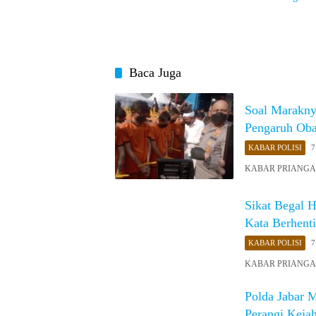
Karyawa
Baca Juga
Soal Marakny
Pengaruh Oba
KABAR POLISI
7
KABAR PRIANGAN 
Sikat Begal 
Kata Berhent
KABAR POLISI
7
KABAR PRIANGAN 
Polda Jabar 
Perangi Kejah