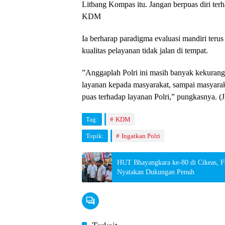
Litbang Kompas itu. Jangan berpuas diri ter
KDM
​Ia berharap paradigma evaluasi mandiri teru
kualitas pelayanan tidak jalan di tempat.
​”Anggaplah Polri ini masih banyak kekurang
layanan kepada masyarakat, sampai masyarak
puas terhadap layanan Polri,” pungkasnya. (
Tag:
KDM
Topik:
Ingatkan Polri
HUT Bhayangkara ke-80 di Cikeas, F
Nyatakan Dukungan Penuh