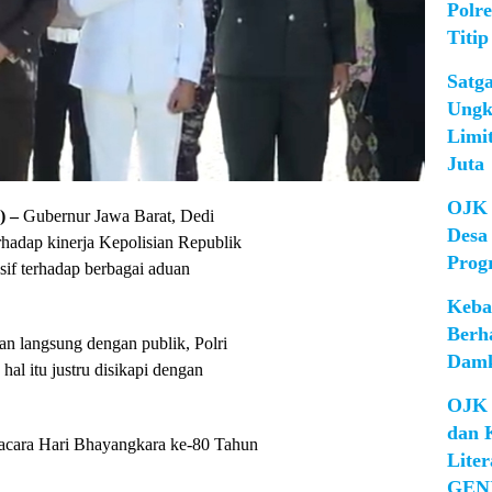
Polr
Titip
Satg
Ungk
Limi
Juta
OJK 
 –
Gubernur Jawa Barat, Dedi
Desa
hadap kinerja Kepolisian Republik
Prog
nsif terhadap berbagai aduan
Keba
Berh
an langsung dengan publik, Polri
Damk
al itu justru disikapi dengan
OJK 
dan 
t acara Hari Bhayangkara ke-80 Tahun
Lite
GEN