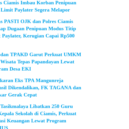
es Ciamis Imbau Korban Penipuan
 Limit Paylater Segera Melapor
as PASTI OJK dan Polres Ciamis
ap Dugaan Penipuan Modus Titip
t Paylater, Kerugian Capai Rp500
dan TPAKD Garut Perkuat UMKM
 Wisata Tepas Papandayan Lewat
ram Desa EKI
karan Eks TPA Mangunreja
asil Dikendalikan, FK TAGANA dan
ar Gerak Cepat
Tasikmalaya Libatkan 250 Guru
Kepala Sekolah di Ciamis, Perkuat
rasi Keuangan Lewat Program
IUS