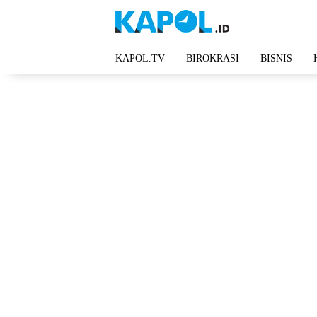
Langsung
ke
konten
KAPOL.TV
BIROKRASI
BISNIS