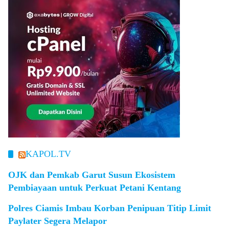
KAPOL.TV
OJK dan Pemkab Garut Susun Ekosistem
Pembiayaan untuk Perkuat Petani Kentang
Polres Ciamis Imbau Korban Penipuan Titip Limit
Paylater Segera Melapor