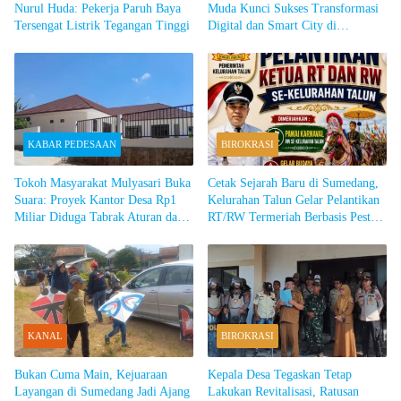
Nurul Huda: Pekerja Paruh Baya
Muda Kunci Sukses Transformasi
Tersengat Listrik Tegangan Tinggi
Digital dan Smart City di
Sumedang
KABAR PEDESAAN
BIROKRASI
Tokoh Masyarakat Mulyasari Buka
Cetak Sejarah Baru di Sumedang,
Suara: Proyek Kantor Desa Rp1
Kelurahan Talun Gelar Pelantikan
Miliar Diduga Tabrak Aturan dan
RT/RW Termeriah Berbasis Pesta
Tak Transparan
Rakyat dan Gelar Budaya
KANAL
BIROKRASI
Bukan Cuma Main, Kejuaraan
Kepala Desa Tegaskan Tetap
Layangan di Sumedang Jadi Ajang
Lakukan Revitalisasi, Ratusan