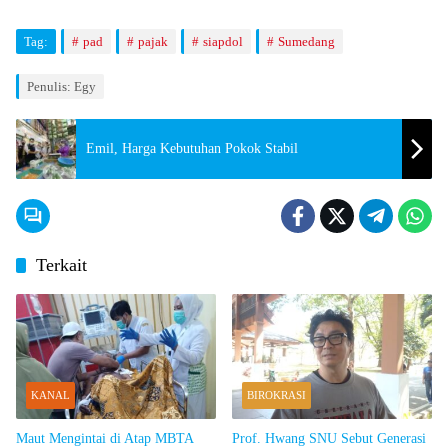
Tag:
pad
pajak
siapdol
Sumedang
Penulis: Egy
Emil, Harga Kebutuhan Pokok Stabil
Terkait
KANAL
BIROKRASI
Maut Mengintai di Atap MBTA
Prof. Hwang SNU Sebut Generasi