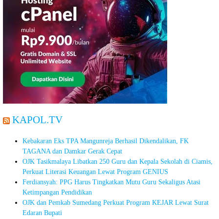
KAPOL.TV
Kebakaran Eks TPA Mangunreja Berhasil Dikendalikan, FK
TAGANA dan Damkar Gerak Cepat
OJK Tasikmalaya Libatkan 250 Guru dan Kepala Sekolah di Ciamis,
Perkuat Literasi Keuangan Lewat Program GENIUS
Ferdiansyah: PPG Harus Tingkatkan Mutu Guru Sekaligus Atasi
Ketimpangan Pendidikan
OJK dan Pemkab Sumedang Perkuat Program KEJAR Lewat Surat
Edaran Bupati