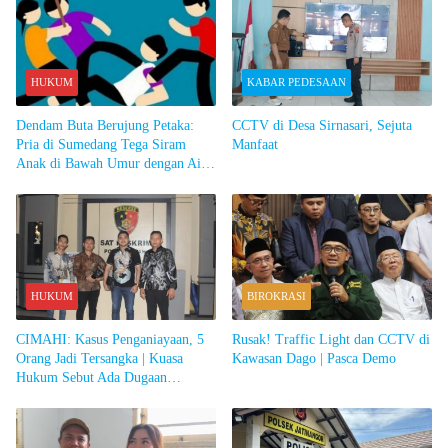
HUKUM
KABAR PEDESAAN
Dendam Buta Berujung Petaka:
CCTV di Desa Sirnasari, Sejuta
Pria di Sumedang Tega Siram
Manfaat
Anak di Bawah Umur dengan Air
Aki
HUKUM
BIROKRASI
CIMAHI: Kasus Penganiayaan, 5
Rusak! Traffic Light dan CCTV di
Orang Jadi Tersangka | Kuasa
Kawasan Dago | Pasca Demo
Hukum Sebut Ada Dugaan
Kriminalisasi dan Proses Hukum
Tak Profesional